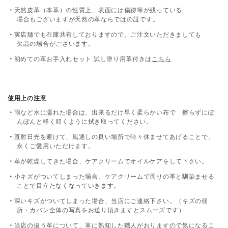
天然皮革（本革）の性質上、表面には傷跡等が残っている
場合もございますが天然の革ならではの証です。
実店舗でも在庫共有しておりますので、ご注文いただきましても
欠品の場合がございます。
初めての革お手入れセット 試し塗り用革付きは
こちら
使用上の注意
雨など水に濡れた場合は、出来るだけ早く柔らかい布で 擦らずにぽ
んぽんと軽く叩くように拭き取ってください。
直射日光を避けて、風通しの良い場所で時々休ませてあげることで、
永くご愛用いただけます。
革が乾燥してきた場合、ケアクリームでオイルケアをして下さい。
小キズがついてしまった場合、ケアクリームで周りの革と馴染ませる
ことで目立たなくなっていきます。
深いキズがついてしまった場合、当店にご連絡下さい。（キズの個
所・カバン全体の写真をお送り頂きますとスムーズです）
当店の扱う革について、革に熟知した職人がおりますので気になるこ