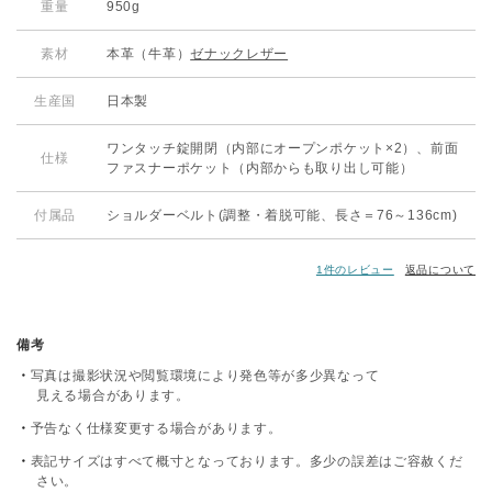
重量
950g
素材
本革（牛革）
ゼナックレザー
生産国
日本製
ワンタッチ錠開閉（内部にオープンポケット×2）、前面
仕様
ファスナーポケット（内部からも取り出し可能）
付属品
ショルダーベルト(調整・着脱可能、長さ＝76～136cm)
1件のレビュー
返品について
備考
写真は撮影状況や閲覧環境により発色等が多少異なって
見える場合があります。
予告なく仕様変更する場合があります。
表記サイズはすべて概寸となっております。多少の誤差はご容赦くだ
さい。