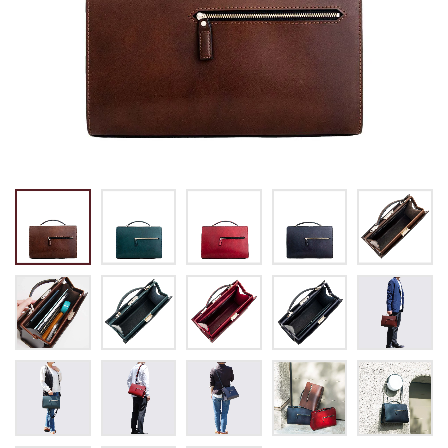
トートバッグ
マネークリップ
パスケース
バックパック・リュック
小銭入れ
ペンケース
その他バッグ
ALL
IDカード・カードケース
トランク
手帳・ブックカバー
ミッフィー×リーブス
その他
メイドインジャパン
ケア用品
ALL
ALL