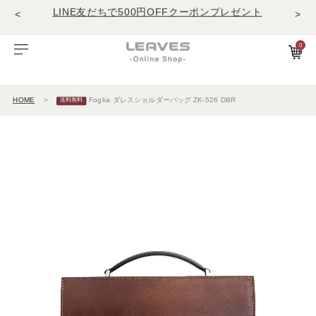
<
>
11,000円(税込)で送料無料！！
商品レビュー投稿でキーホルダープレゼント
LINE友だちで500円OFFクーポンプレゼント
0
11,000円(税込)で送料無料！！
ビゾンテレザー
ご利用ガイド
特集
Foglia工房の革紹介。Vol.1
レザー１
商品レビュー投稿でキーホルダープレゼント
HOME
Foglia ダレスショルダーバッグ ZK-526 DBR
エルバマットレザー
サービスについて
お知らせ
Foglia工房の革紹介。Vol.2
レザー2
ゼナックレザー
ギフト
ビジネスバッグ
パスケース
長財布
ショルダーバッグ
キーケース
折財布
フラットシュリンクレザー
会員登録
ダレスバッグ
長財布
名刺入れ
プリズムレザー
ショルダーバッグ
折財布
キーケース
シュリンクレザー
ビジネスバッグ
コンパクト財布
キーホルダー
オイルヌバックレザー