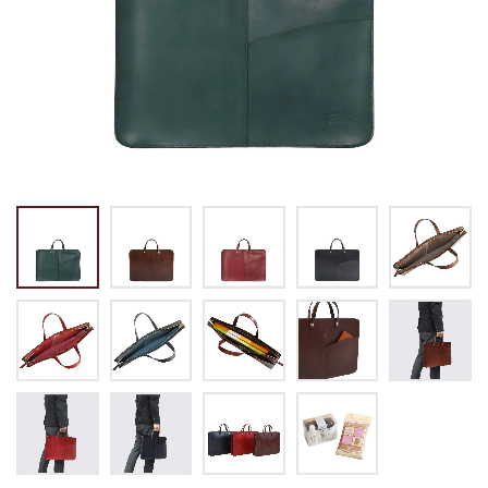
トートバッグ
マネークリップ
パスケース
バックパック・リュック
小銭入れ
ペンケース
その他バッグ
ALL
IDカード・カードケース
トランク
手帳・ブックカバー
ミッフィー×リーブス
その他
メイドインジャパン
ケア用品
ALL
ALL