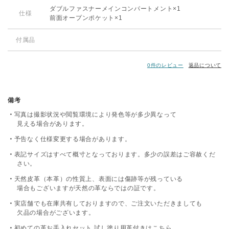
ダブルファスナーメインコンパートメント×1
仕様
前面オープンポケット×1
付属品
0件のレビュー
返品について
備考
写真は撮影状況や閲覧環境により発色等が多少異なって
見える場合があります。
予告なく仕様変更する場合があります。
表記サイズはすべて概寸となっております。多少の誤差はご容赦くだ
さい。
天然皮革（本革）の性質上、表面には傷跡等が残っている
場合もございますが天然の革ならではの証です。
実店舗でも在庫共有しておりますので、ご注文いただきましても
欠品の場合がございます。
初めての革お手入れセット 試し塗り用革付きは
こちら