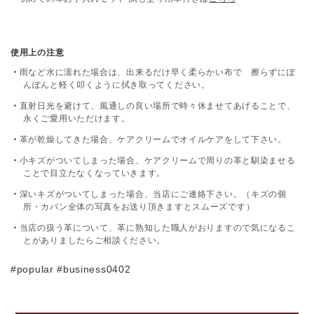
使用上の注意
雨など水に濡れた場合は、出来るだけ早く柔らかい布で 擦らずにぽ
んぽんと軽く叩くように拭き取ってください。
直射日光を避けて、風通しの良い場所で時々休ませてあげることで、
永くご愛用いただけます。
革が乾燥してきた場合、ケアクリームでオイルケアをして下さい。
小キズがついてしまった場合、ケアクリームで周りの革と馴染ませる
ことで目立たなくなっていきます。
深いキズがついてしまった場合、当店にご連絡下さい。（キズの個
所・カバン全体の写真をお送り頂きますとスムーズです）
当店の扱う革について、革に熟知した職人がおりますので気になるこ
とがありましたらご相談ください。
#popular #business0402