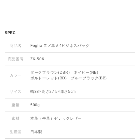
SPEC
商品名
Foglia ヌメ革Ａ4ビジネスバッグ
商品番号
ZK-506
ダークブラウン(DBR) ネイビー(NB)
カラー
ボルドーレッド(BD) ブルーブラック(BB)
サイズ
幅38×高さ27.5×厚さ5cm
重量
500g
素材
本革（牛革）
ゼナックレザー
生産国
日本製