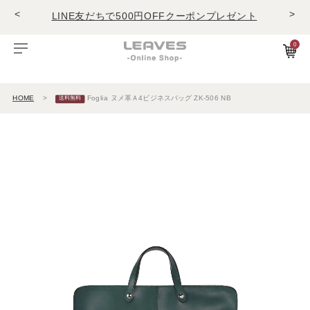
<
>
LINE友だちで500円OFFクーポンプレゼント
11,000円(税込)で送料無料！！
商品レビュー投稿でキーホルダープレゼント
0
LINE友だちで500円OFFクーポンプレゼント
ビゾンテレザー
ご利用ガイド
特集
Foglia工房の革紹介。Vol.1
レザー１
11,000円(税込)で送料無料！！
商品レビュー投稿でキーホルダープレゼント
HOME
Foglia ヌメ革Ａ4ビジネスバッグ ZK-506 NB
エルバマットレザー
サービスについて
お知らせ
Foglia工房の革紹介。Vol.2
レザー2
ゼナックレザー
ギフト
ビジネスバッグ
パスケース
長財布
ショルダーバッグ
キーケース
折財布
フラットシュリンクレザー
会員登録
ダレスバッグ
長財布
名刺入れ
プリズムレザー
ショルダーバッグ
折財布
キーケース
シュリンクレザー
ビジネスバッグ
コンパクト財布
キーホルダー
オイルヌバックレザー