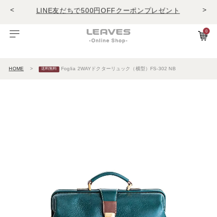
<
>
LINE友だちで500円OFFクーポンプレゼント
11,000円(税込)で送料無料！！
商品レビュー投稿でキーホルダープレゼント
0
LINE友だちで500円OFFクーポンプレゼント
ビゾンテレザー
ご利用ガイド
特集
Foglia工房の革紹介。Vol.1
レザー１
11,000円(税込)で送料無料！！
商品レビュー投稿でキーホルダープレゼント
HOME
Foglia 2WAYドクターリュック（横型）FS-302 NB
エルバマットレザー
サービスについて
お知らせ
Foglia工房の革紹介。Vol.2
レザー2
ゼナックレザー
ギフト
ビジネスバッグ
パスケース
長財布
ショルダーバッグ
キーケース
折財布
フラットシュリンクレザー
会員登録
ダレスバッグ
長財布
名刺入れ
プリズムレザー
ショルダーバッグ
折財布
キーケース
シュリンクレザー
ビジネスバッグ
コンパクト財布
キーホルダー
オイルヌバックレザー