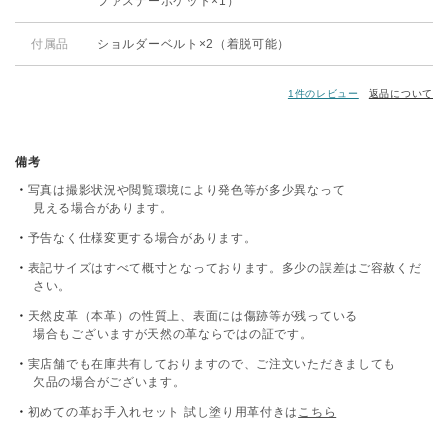
ファスナーポケット×1）
付属品
ショルダーベルト×2（着脱可能）
1件のレビュー
返品について
備考
写真は撮影状況や閲覧環境により発色等が多少異なって
見える場合があります。
予告なく仕様変更する場合があります。
表記サイズはすべて概寸となっております。多少の誤差はご容赦くだ
さい。
天然皮革（本革）の性質上、表面には傷跡等が残っている
場合もございますが天然の革ならではの証です。
実店舗でも在庫共有しておりますので、ご注文いただきましても
欠品の場合がございます。
初めての革お手入れセット 試し塗り用革付きは
こちら