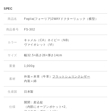
SPEC
商品名
Foglia(フォーリア)2WAYドクターリュック（横型）
商品番号
FS-302
キャメル（CA）ネイビー（NB）
カラー
ヴァイオレット（VI）
サイズ
幅32.5×高さ26×厚さ14cm
重量
1,000g
外装＝本革（牛革）
フラットシュリンクレザー
素材
内装＝綿
生産国
日本製
開閉：差込錠
仕様
（内部にオープンポケット×2,