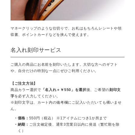
マネークリップのような仕切りで、お札はもちろんレシートや領
収書、ポイントカードなどを挟んで使えます。
名入れ刻印サービス
ご購入の商品にお名前を刻印いたします。大切な方へのギフト
や、自分だけの特別な一点にぜひご利用ください。
【ご注文方法】
商品カラー選択で
「名入れ＋￥550」を選択
後、ご希望の
刻印文
字
を必ず入力してください。
※刻印文字は、カート内の備考欄にご記入いただいても構いませ
ん。
・価格：
550円（税込） ※1アイテムにつき1か所まで
・納期：
ご注文確定後、通常3営業日以内に発送（繁忙期を除
く）