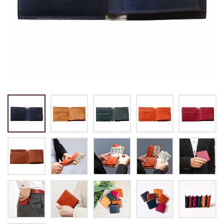
トートバッグ
マネークリップ
パスケース
バックパック・リュック
小銭入れ
ペンケース
その他バッグ
ALL
IDカード・カードケース
トランク
手帳・ブックカバー
ミッフィー×リーブス
その他
メイドインジャパン
ケア用品
ALL
ALL