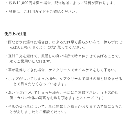
税込11,000円未満の場合、配送地域によって送料が変わります。
詳細は、
ご利用ガイド
をご確認ください。
使用上の注意
雨など水に濡れた場合は、出来るだけ早く柔らかい布で 擦らずにぽ
んぽんと軽く叩くように拭き取ってください。
直射日光を避けて、風通しの良い場所で時々休ませてあげることで、
永くご愛用いただけます。
革が乾燥してきた場合、ケアクリームでオイルケアをして下さい。
小キズがついてしまった場合、ケアクリームで周りの革と馴染ませる
ことで目立たなくなっていきます。
深いキズがついてしまった場合、当店にご連絡下さい。（キズの個
所・カバン全体の写真をお送り頂きますとスムーズです）
当店の扱う革について、革に熟知した職人がおりますので気になるこ
とがありましたらご相談ください。