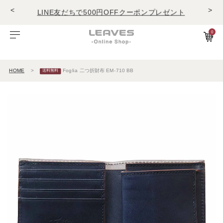
<
>
LINE友だちで500円OFFクーポンプレゼント
11,000円(税込)で送料無料！！
商品レビュー投稿でキーホルダープレゼント
0
LINE友だちで500円OFFクーポンプレゼント
ビゾンテレザー
ご利用ガイド
特集
Foglia工房の革紹介。Vol.1
レザー１
11,000円(税込)で送料無料！！
商品レビュー投稿でキーホルダープレゼント
HOME
Foglia 二つ折財布 EM-710 BB
エルバマットレザー
サービスについて
お知らせ
Foglia工房の革紹介。Vol.2
レザー2
ゼナックレザー
ギフト
ビジネスバッグ
パスケース
長財布
ショルダーバッグ
キーケース
折財布
フラットシュリンクレザー
会員登録
ダレスバッグ
長財布
名刺入れ
プリズムレザー
ショルダーバッグ
折財布
キーケース
シュリンクレザー
ビジネスバッグ
コンパクト財布
キーホルダー
オイルヌバックレザー