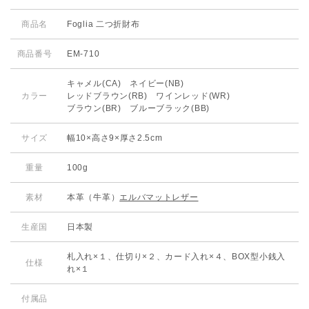
商品名
Foglia 二つ折財布
商品番号
EM-710
キャメル(CA) ネイビー(NB)
カラー
レッドブラウン(RB) ワインレッド(WR)
ブラウン(BR) ブルーブラック(BB)
サイズ
幅10×高さ9×厚さ2.5cm
重量
100g
素材
本革（牛革）
エルバマットレザー
生産国
日本製
札入れ×１、仕切り×２、カード入れ×４、BOX型小銭入
仕様
れ×１
付属品