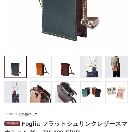
トートバッグ
マネークリップ
パスケース
バックパック・リュック
小銭入れ
ペンケース
その他バッグ
ALL
IDカード・カードケース
トランク
手帳・ブックカバー
ミッフィー×リーブス
その他
メイドインジャパン
ケア用品
ALL
ALL
Foglia フラットシュリンクレザースマ