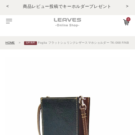
商品レビュー投稿でキーホルダープレゼント
<
>
LINE友だちで500円OFFクーポンプレゼント
11,000円(税込)で送料無料！！
0
商品レビュー投稿でキーホルダープレゼント
ビゾンテレザー
ご利用ガイド
特集
Foglia工房の革紹介。Vol.1
レザー１
HOME
Foglia フラットシュリンクレザースマホショルダー TK-068 F/NB
エルバマットレザー
サービスについて
お知らせ
Foglia工房の革紹介。Vol.2
レザー2
ゼナックレザー
ギフト
ビジネスバッグ
パスケース
長財布
ショルダーバッグ
キーケース
折財布
フラットシュリンクレザー
会員登録
ダレスバッグ
長財布
名刺入れ
プリズムレザー
ショルダーバッグ
折財布
キーケース
シュリンクレザー
ビジネスバッグ
コンパクト財布
キーホルダー
オイルヌバックレザー