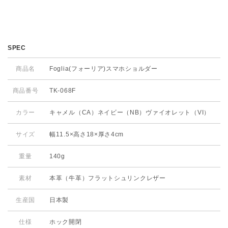
SPEC
商品名
Foglia(フォーリア)スマホショルダー
商品番号
TK-068F
カラー
キャメル（CA）ネイビー（NB）ヴァイオレット（VI）
サイズ
幅11.5×高さ18×厚さ4cm
重量
140g
素材
本革（牛革）
フラットシュリンクレザー
生産国
日本製
仕様
ホック開閉