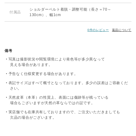
ショルダーベルト着脱・調整可能（長さ＝70～
付属品
130cm）、幅1cm
0件のレビュー
返品について
備考
写真は撮影状況や閲覧環境により発色等が多少異なって
見える場合があります。
予告なく仕様変更する場合があります。
表記サイズはすべて概寸となっております。多少の誤差はご容赦くだ
さい。
天然皮革（本革）の性質上、表面には傷跡等が残っている
場合もございますが天然の革ならではの証です。
実店舗でも在庫共有しておりますので、ご注文いただきましても
欠品の場合がございます。