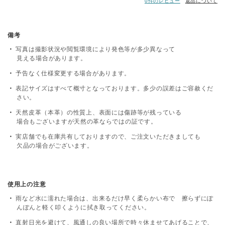
0件のレビュー
返品について
備考
写真は撮影状況や閲覧環境により発色等が多少異なって
見える場合があります。
予告なく仕様変更する場合があります。
表記サイズはすべて概寸となっております。多少の誤差はご容赦くだ
さい。
天然皮革（本革）の性質上、表面には傷跡等が残っている
場合もございますが天然の革ならではの証です。
実店舗でも在庫共有しておりますので、ご注文いただきましても
欠品の場合がございます。
使用上の注意
雨など水に濡れた場合は、出来るだけ早く柔らかい布で 擦らずにぽ
んぽんと軽く叩くように拭き取ってください。
直射日光を避けて、風通しの良い場所で時々休ませてあげることで、