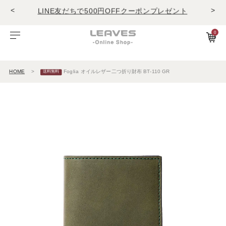
<
>
LINE友だちで500円OFFクーポンプレゼント
11,000円(税込)で送料無料！！
商品レビュー投稿でキーホルダープレゼント
0
LINE友だちで500円OFFクーポンプレゼント
ビゾンテレザー
ご利用ガイド
特集
Foglia工房の革紹介。Vol.1
レザー１
11,000円(税込)で送料無料！！
商品レビュー投稿でキーホルダープレゼント
HOME
Foglia オイルレザー二つ折り財布 BT-110 GR
エルバマットレザー
サービスについて
お知らせ
Foglia工房の革紹介。Vol.2
レザー2
ゼナックレザー
ギフト
ビジネスバッグ
パスケース
長財布
ショルダーバッグ
キーケース
折財布
フラットシュリンクレザー
会員登録
ダレスバッグ
長財布
名刺入れ
プリズムレザー
ショルダーバッグ
折財布
キーケース
シュリンクレザー
ビジネスバッグ
コンパクト財布
キーホルダー
オイルヌバックレザー