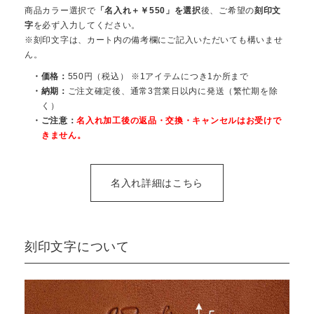
商品カラー選択で
「名入れ＋￥550」を選択
後、ご希望の
刻印文
字
を必ず入力してください。
※刻印文字は、カート内の備考欄にご記入いただいても構いませ
ん。
・価格：
550円（税込） ※1アイテムにつき1か所まで
・納期：
ご注文確定後、通常3営業日以内に発送（繁忙期を除
く）
・ご注意：
名入れ加工後の返品・交換・キャンセルはお受けで
きません。
名入れ詳細はこちら
刻印文字について