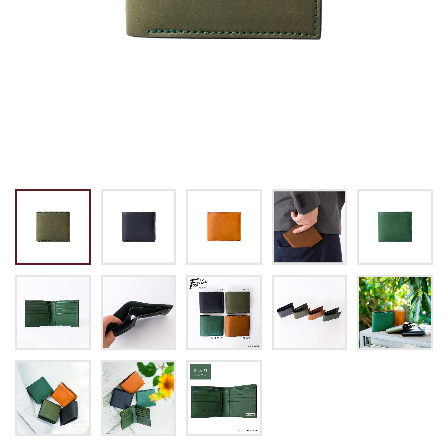
トートバッグ
マネークリップ
パスケース
バックパック・リュック
小銭入れ
ペンケース
その他バッグ
ALL
IDカード・カードケース
トランク
手帳・ブックカバー
ミッフィー×リーブス
その他
メイドインジャパン
ケア用品
ALL
ALL