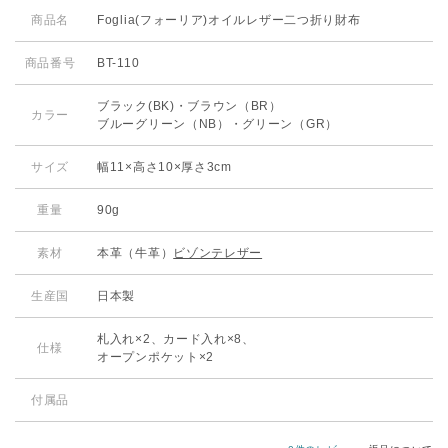
商品名
Foglia(フォーリア)オイルレザー二つ折り財布
商品番号
BT-110
ブラック(BK)・ブラウン（BR）
カラー
ブルーグリーン（NB）・グリーン（GR）
サイズ
幅11×高さ10×厚さ3cm
重量
90g
素材
本革（牛革）
ビゾンテレザー
生産国
日本製
札入れ×2、カード入れ×8、
仕様
オープンポケット×2
付属品