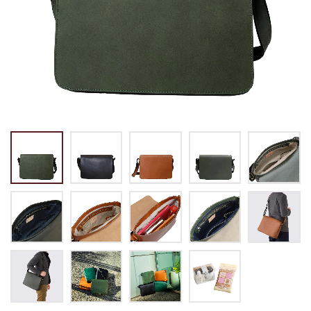
トートバッグ
マネークリップ
パスケース
バックパック・リュック
小銭入れ
ペンケース
その他バッグ
ALL
IDカード・カードケース
トランク
手帳・ブックカバー
ミッフィー×リーブス
その他
メイドインジャパン
ケア用品
ALL
ALL