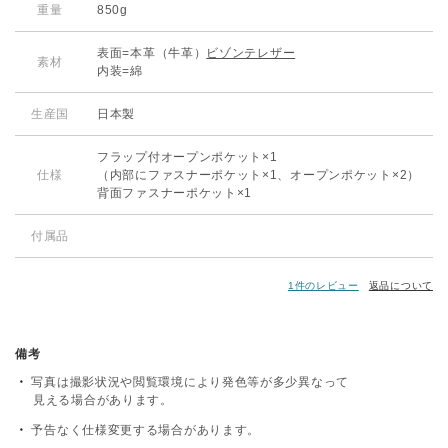
重量
850g
表面=本革（牛革）
ビゾンテレザー
素材
内装=綿
生産国
日本製
フラップ付オープンポケット×1
仕様
（内部にファスナーポケット×1、オープンポケット×2）
背面ファスナーポケット×1
付属品
1件のレビュー
返品について
備考
写真は撮影状況や閲覧環境により発色等が多少異なって
見える場合があります。
予告なく仕様変更する場合があります。