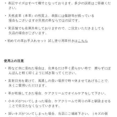
表記サイズはすべて概寸となっております。多少の誤差はご容赦くだ
さい。
天然皮革（本革）の性質上、表面には傷跡等が残っている
場合もございますが天然の革ならではの証です。
実店舗でも在庫共有しておりますので、ご注文いただきましても
欠品の場合がございます。
初めての革お手入れセット 試し塗り用革付きは
こちら
使用上の注意
雨など水に濡れた場合は、出来るだけ早く柔らかい布で 擦らずにぽ
んぽんと軽く叩くように拭き取ってください。
直射日光を避けて、風通しの良い場所で時々休ませてあげることで、
永くご愛用いただけます。
革が乾燥してきた場合、ケアクリームでオイルケアをして下さい。
小キズがついてしまった場合、ケアクリームで周りの革と馴染ませる
ことで目立たなくなっていきます。
深いキズがついてしまった場合、当店にご連絡下さい。（キズの個