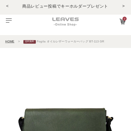
商品レビュー投稿でキーホルダープレゼント
<
>
LINE友だちで500円OFFクーポンプレゼント
11,000円(税込)で送料無料！！
0
商品レビュー投稿でキーホルダープレゼント
ビゾンテレザー
ご利用ガイド
特集
Foglia工房の革紹介。Vol.1
レザー１
HOME
Fogila オイルレザーウォーカーバッグ BT-113 GR
エルバマットレザー
サービスについて
お知らせ
Foglia工房の革紹介。Vol.2
レザー2
ゼナックレザー
ギフト
ビジネスバッグ
パスケース
長財布
ショルダーバッグ
キーケース
折財布
フラットシュリンクレザー
会員登録
ダレスバッグ
長財布
名刺入れ
プリズムレザー
ショルダーバッグ
折財布
キーケース
シュリンクレザー
ビジネスバッグ
コンパクト財布
キーホルダー
オイルヌバックレザー