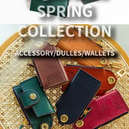
バックパック・リュック
小銭入れ
ペンケース
その他バッグ
ALL
IDカード・カードケース
トランク
手帳・ブックカバー
ミッフィー×リーブス
その他
メイドインジャパン
ケア用品
ALL
ALL