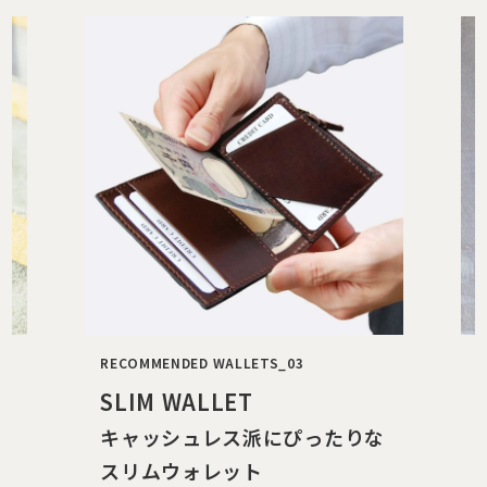
RECOMMENDED WALLETS_04
R
L FASTENER CASE
な
ちょっとそこまでのお出かけに
便利なコインケース