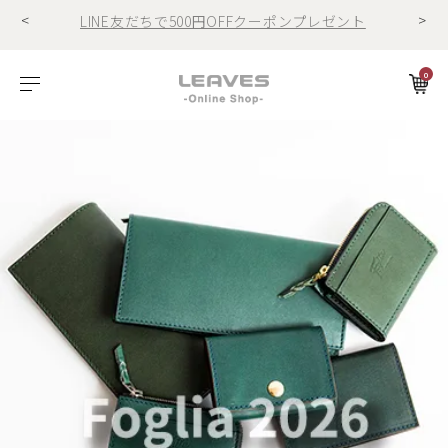
LINE友だちで500円OFFクーポンプレゼント
<
>
11,000円(税込)で送料無料！！
商品レビュー投稿でキーホルダープレゼント
0
LINE友だちで500円OFFクーポンプレゼント
ビゾンテレザー
ご利用ガイド
特集
Foglia工房の革紹介。Vol.1
レザー１
11,000円(税込)で送料無料！！
商品レビュー投稿でキーホルダープレゼント
エルバマットレザー
サービスについて
お知らせ
Foglia工房の革紹介。Vol.2
レザー2
ゼナックレザー
ギフト
ビジネスバッグ
パスケース
長財布
ショルダーバッグ
キーケース
折財布
フラットシュリンクレザー
会員登録
プリズムレザー
ダレスバッグ
長財布
名刺入れ
シュリンクレザー
ショルダーバッグ
折財布
キーケース
オイルヌバックレザー
ビジネスバッグ
コンパクト財布
キーホルダー
トートバッグ
マネークリップ
パスケース