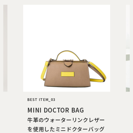
BEST ITEM_04
B
MINI DULESS BACKPACK
ー
控えめなサイズでも存在感抜
グ
群 ハンサムなデザインの美形