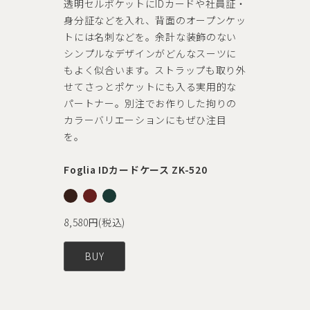
・
るキーケース。さらにカードポケットが
ッ
2つあり、キャッシュレス派のミニウォ
レットとしても使える優等生。コバ部分
は、何度も塗ったり磨いたりを繰り返
外
し、イタリアの伝統あるレザーにふさわ
しい艶のある処理を施しました。最高
級「YKKのエクセラ」を使用したファス
ナーの小さな引き手も職人の丁寧な技
術が活きています。
Foglia キーケース
1
14,300(税込)
BUY