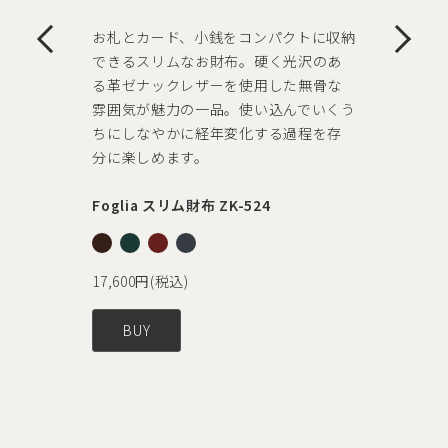
納
小さくても頼りになるＬ字ファスナー開
閉タイプ。外ポケットに加え、中は仕
切り付きで使い勝手の良さに拘った仕
う
様。大人の手元に似合うシックなカラ
ーバリエーションといつもの装いにリ
ュクスな存在感をプラスしてくれる程
よい存在感が魅力のアイテム。大切な方
へのギフトにもぴったりです。
Foglia オイルレザーL字ファスナーコ
インケース BT-106
6,050円(税込)
BUY
1