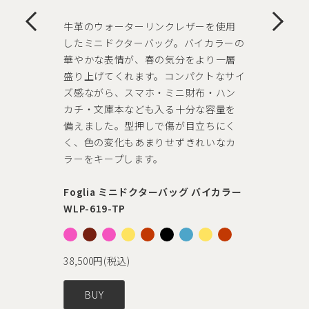
バッグ
の
手持ち・リュック・斜め掛けと3WAYで
使えるアレンジ自在なダレスバッグ。す
イ
っきりとしたハンサムなシルエットに
フロントのファスナーがモダンなアクセ
ントに。ワンタッチ開閉で中身が見や
すく、必需品の他500mlのペットボトル
に加え、B5サイズにも対応。時代を超
えて愛される圧倒的な上質感に心惹かれ
る逸品。
ー
5
Foglia 3WAY ミニダレスリュック ZK-
528
8
77,000円(税込)