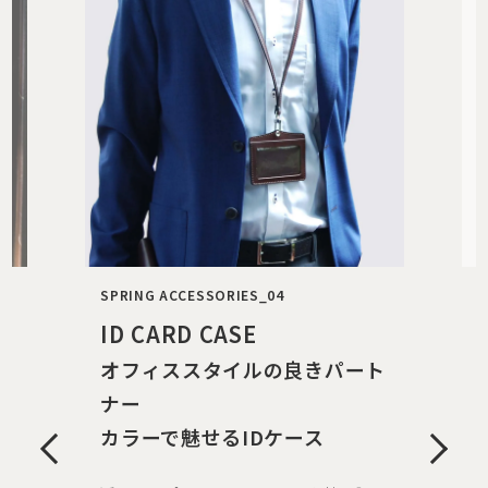
SPRING ACCESSORIES_05
S
KEY CASE
ト
手元で映える
ささやかな重厚感
5連リングでひとつは大きめのリング、
さらにスマートキーにも対応した頼れ