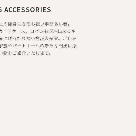
G ACCESSORIES
生の節目になるお祝い事が多い春。
やIDカードケース、コインも収納出来るキ
棒にぴったりな小物が大充実。ご自身
家族やパートナーへの新たな門出に添
小物をご紹介いたします。