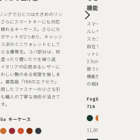
機能美をその手に。
リングでひとつは大きめのリン
さらにスマートキーにも対応
スマートキーをお洒落に守
頼れるキーケース。さらにカ
ルレザーのカバー。着脱簡
ポケットが2つあり、キャッシ
スカン式で、フックの取り
ス派のミニウォレットとして
自在です。小銭が10枚程
える優等生。コバ部分は、何
ットは、硬貨を入れても厚
塗ったり磨いたりを繰り返
3.5cmとスリム。本革な
イタリアの伝統あるレザーに
使うほど馴染む質感も魅力
わしい艶のある処理を施しま
機能性と美しさを備えた、
。最高級「YKKのエクセラ」
の相棒にぴったりの逸品で
用したファスナーの小さな引
も職人の丁寧な技術が活きて
Foglia ホック式キーカバー
す。
716
lia キーケース
11,000円(税込)