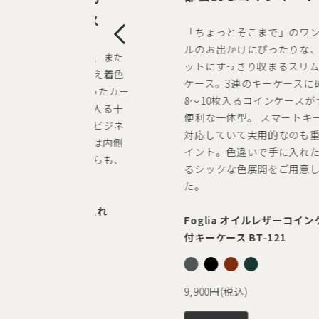
クなカードケース
「ちょっとそこまで」のワン
ルのお出かけにぴったりな、
裁断）面を美しくし、また
ットにすっきり収まるスリム
経年変化のことを考え着色
ケース。3連のキーケースに
も行い細部にまで拘ったカー
8～10枚入るコインケースが
ス。たっぷり名刺が入る十
便利な一体型。 スマートキー
量を持ち合わせた、ビジネ
対応していて実用的なのも重
ンの良き相棒。ロゴは内側
イント。色違いで手に入れた
たシンプル表情ながらも、
るシックな色展開をご用意し
の高い逸品です。
た。
ia オイルレザー名刺入れ
Foglia オイルレザーコイン
付キーケース BT-121
(税込)
9,900円(税込)
Y