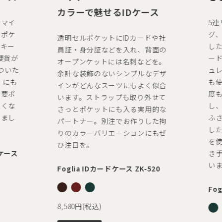
カラーで魅せるIDケース
マイ
5連
ポケ
グ、
透明セルポケットにIDカードや社
キー
した
員証・身分証などを入れ、背面の
硬貨が
ード
オープンケットには名刺などを。
ついた
ュレ
余計な装飾のないシンプルなデザ
にも
も使
インがどんなスーツにもよく似合
要ポ
度も
います。ストラップも取り外せて
くな
し、
さっとポケットにも入る実用的な
まし
ふさ
パートナー。別注でお作りした拘
した
りのカラーバリエーションにもぜ
を使
ひ注目を。
ケース
き手
いま
Foglia IDカードケース ZK-520
Fog
8,580円(税込)