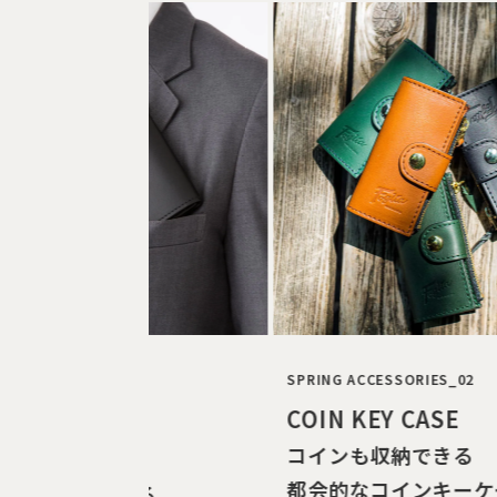
 ACCESSORIES_01
SPRING ACCESSORIES_02
NESS CARD
COIN KEY CASE
コインも収納できる
DER
都会的なコインキーケ
の品を格上げする