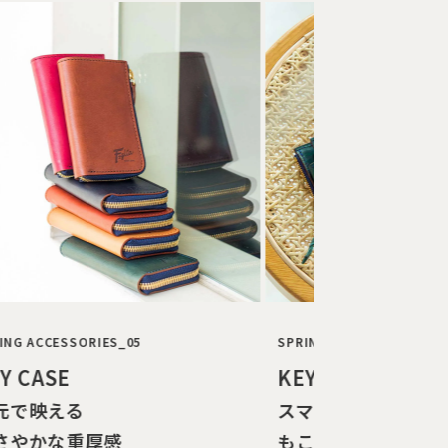
NG ACCESSORIES_05
SPRING ACCESSORYS_06
Y CASE
KEY COVER
元で映える
スマートキーを守り
さやかな重厚感
もこなす。