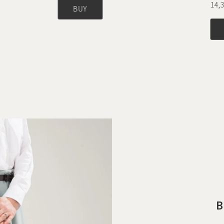
14,3
BUY
B