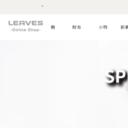
<
鞄
財布
小物
新