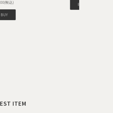
00(税込)
BUY
BUY
EST ITEM