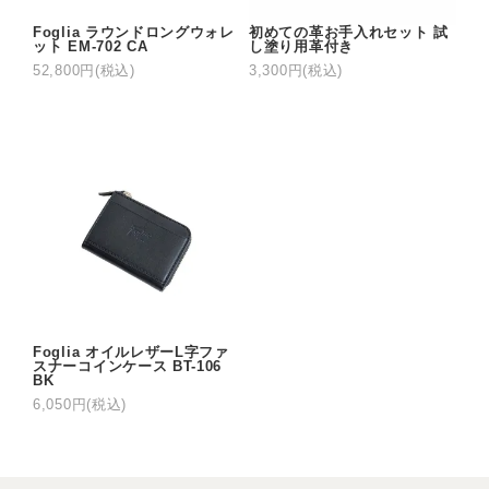
Foglia ラウンドロングウォレ
初めての革お手入れセット 試
ット EM-702 CA
し塗り用革付き
52,800円(税込)
3,300円(税込)
Foglia オイルレザーL字ファ
スナーコインケース BT-106
BK
6,050円(税込)