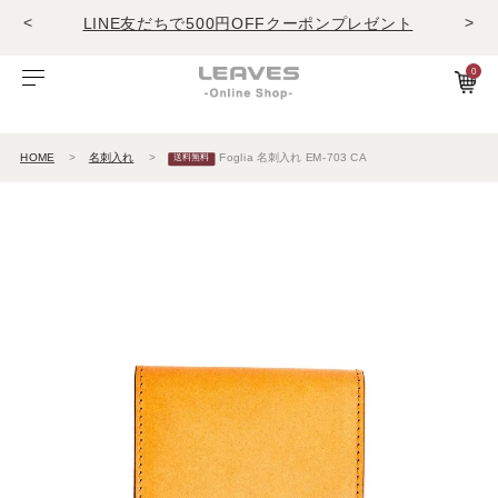
<
>
LINE友だちで500円OFFクーポンプレゼント
11,000円(税込)で送料無料！！
商品レビュー投稿でキーホルダープレゼント
0
LINE友だちで500円OFFクーポンプレゼント
ビゾンテレザー
ご利用ガイド
特集
Foglia工房の革紹介。Vol.1
レザー１
11,000円(税込)で送料無料！！
商品レビュー投稿でキーホルダープレゼント
HOME
名刺入れ
Foglia 名刺入れ EM-703 CA
エルバマットレザー
サービスについて
お知らせ
Foglia工房の革紹介。Vol.2
レザー2
ゼナックレザー
ギフト
ビジネスバッグ
パスケース
長財布
ショルダーバッグ
キーケース
折財布
フラットシュリンクレザー
会員登録
ダレスバッグ
長財布
名刺入れ
プリズムレザー
ショルダーバッグ
折財布
キーケース
シュリンクレザー
ビジネスバッグ
コンパクト財布
キーホルダー
オイルヌバックレザー