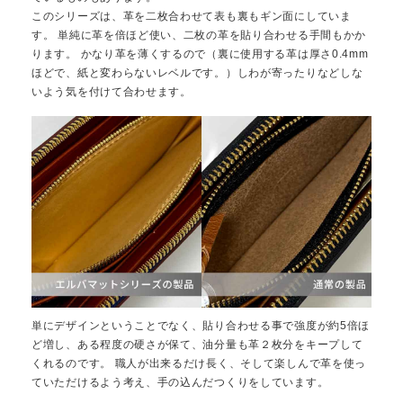
このシリーズは、革を二枚合わせて表も裏もギン面にしていま
す。 単純に革を倍ほど使い、二枚の革を貼り合わせる手間もかか
ります。 かなり革を薄くするので（裏に使用する革は厚さ0.4mm
ほどで、紙と変わらないレベルです。）しわが寄ったりなどしな
いよう気を付けて合わせます。
単にデザインということでなく、貼り合わせる事で強度が約5倍ほ
ど増し、ある程度の硬さが保て、油分量も革２枚分をキープして
くれるのです。 職人が出来るだけ長く、そして楽しんで革を使っ
ていただけるよう考え、手の込んだつくりをしています。