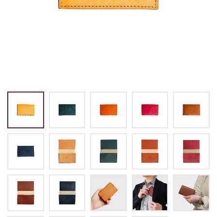
トートバッグ
マネークリップ
パスケース
バックパック・リュック
小銭入れ
ペンケース
その他バッグ
ALL
IDカード・カードケース
トランク
手帳・ブックカバー
ミッフィー×リーブス
その他
メイドインジャパン
ケア用品
ALL
ALL