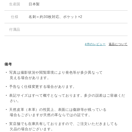
生産国
日本製
仕様
名刺＝約30枚対応、ポケット×2
付属品
4件のレビュー
返品について
備考
写真は撮影状況や閲覧環境により発色等が多少異なって
見える場合があります。
予告なく仕様変更する場合があります。
表記サイズはすべて概寸となっております。多少の誤差はご容赦くだ
さい。
天然皮革（本革）の性質上、表面には傷跡等が残っている
場合もございますが天然の革ならではの証です。
実店舗でも在庫共有しておりますので、ご注文いただきましても
欠品の場合がございます。