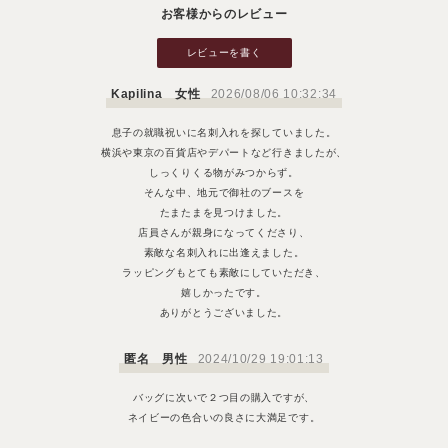
お客様からのレビュー
レビューを書く
Kapilina 女性
2026/08/06 10:32:34
息子の就職祝いに名刺入れを探していました。
横浜や東京の百貨店やデパートなど行きましたが、
しっくりくる物がみつからず。
そんな中、地元で御社のブースを
たまたまを見つけました。
店員さんが親身になってくださり、
素敵な名刺入れに出逢えました。
ラッピングもとても素敵にしていただき、
嬉しかったです。
ありがとうございました。
匿名 男性
2024/10/29 19:01:13
バッグに次いで２つ目の購入ですが、
ネイビーの色合いの良さに大満足です。