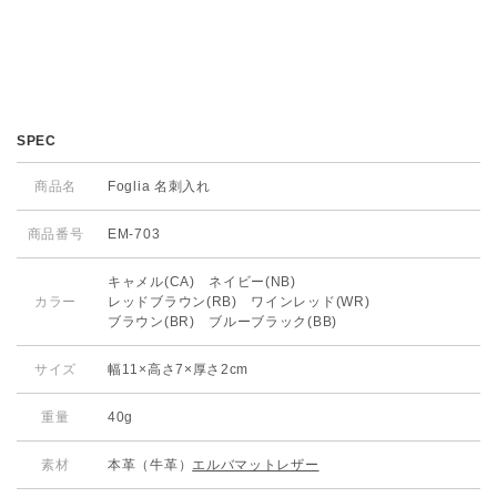
SPEC
商品名
Foglia 名刺入れ
商品番号
EM-703
キャメル(CA) ネイビー(NB)
カラー
レッドブラウン(RB) ワインレッド(WR)
ブラウン(BR) ブルーブラック(BB)
サイズ
幅11×高さ7×厚さ2cm
重量
40g
素材
本革（牛革）
エルバマットレザー