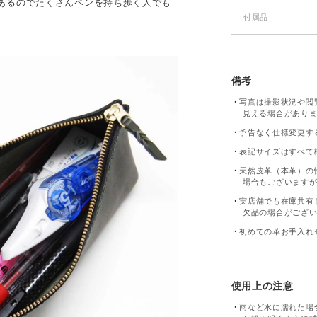
あるのでたくさんペンを持ち歩く人でも
付属品
備考
写真は撮影状況や閲
見える場合があり
予告なく仕様変更す
表記サイズはすべて
天然皮革（本革）の
場合もございます
実店舗でも在庫共有
欠品の場合がござ
初めての革お手入れ
使用上の注意
雨など水に濡れた場