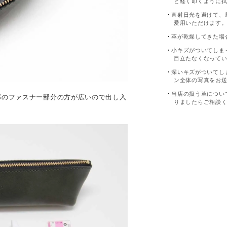
と軽く叩くように
直射日光を避けて、
愛用いただけます
革が乾燥してきた場
小キズがついてしま
目立たなくなって
深いキズがついてし
ン全体の写真をお
当店の扱う革につい
部のファスナー部分の方が広いので出し入
りましたらご相談