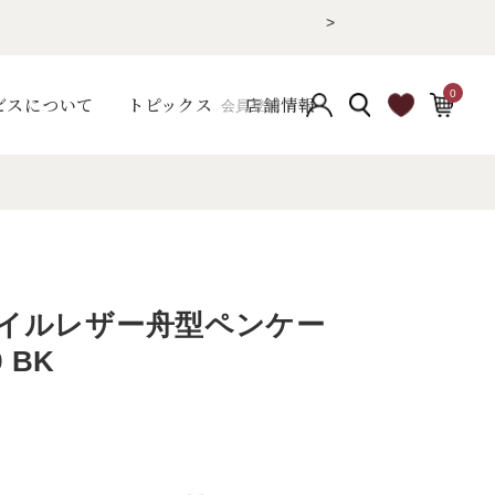
>
0
ビスについて
トピックス
店舗情報
会員登録
a オイルレザー舟型ペンケー
9 BK