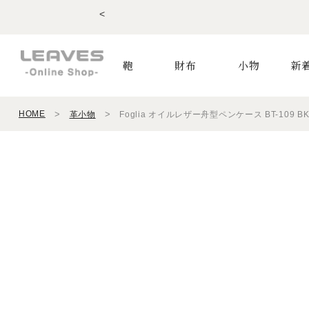
<
鞄
財布
小物
新
HOME
革小物
Foglia オイルレザー舟型ペンケース BT-109 B