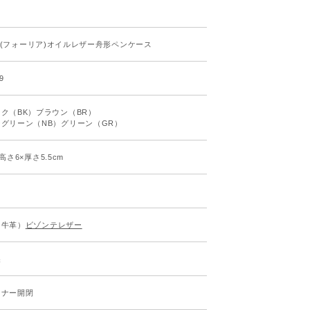
lia(フォーリア)オイルレザー舟形ペンケース
9
ク（BK）ブラウン（BR）
グリーン（NB）グリーン（GR）
高さ6×厚さ5.5cm
（牛革）
ビゾンテレザー
製
スナー開閉