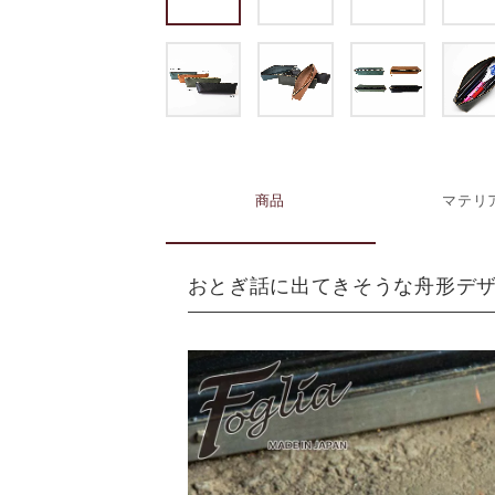
商品
マテリ
おとぎ話に出てきそうな舟形デ