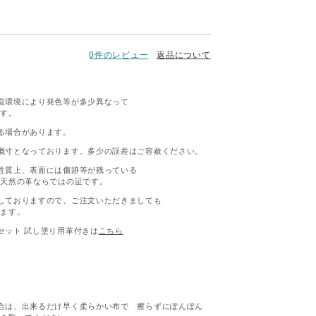
0件のレビュー
返品について
覧環境により発色等が多少異なって
ます。
る場合があります。
概寸となっております。多少の誤差はご容赦ください。
性質上、表面には傷跡等が残っている
が天然の革ならではの証です。
しておりますので、ご注文いただきましても
います。
セット 試し塗り用革付きは
こちら
合は、出来るだけ早く柔らかい布で 擦らずにぽんぽん