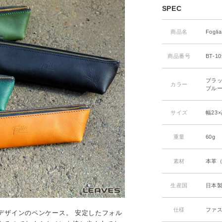
SPEC
商品名
Fog
商品番号
BT-10
ブラッ
カラー
ブルー
サイズ
幅23×
重量
60g
素材
本革
生産国
日本
仕様
ファ
デザインのペンケース。 安定したフォル