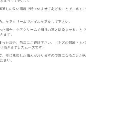
拭き取ってください。
風通しの良い場所で時々休ませてあげることで、永くご
。
合、ケアクリームでオイルケアをして下さい。
った場合、ケアクリームで周りの革と馴染ませることで
いきます。
まった場合、当店にご連絡下さい。（キズの個所・カバ
送り頂きますとスムーズです）
て、革に熟知した職人がおりますので気になることがあ
ください。