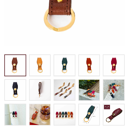
トートバッグ
マネークリップ
パスケース
バックパック・リュック
小銭入れ
ペンケース
その他バッグ
ALL
IDカード・カードケース
トランク
手帳・ブックカバー
ミッフィー×リーブス
その他
メイドインジャパン
ケア用品
ALL
ALL