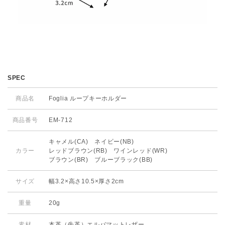
SPEC
商品名
Foglia ループキーホルダー
商品番号
EM-712
キャメル(CA) ネイビー(NB)
カラー
レッドブラウン(RB) ワインレッド(WR)
ブラウン(BR) ブルーブラック(BB)
サイズ
幅3.2×高さ10.5×厚さ2cm
重量
20g
素材
本革（牛革）
エルバマットレザー