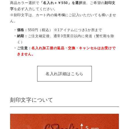
商品カラー選択で
「名入れ＋￥550」を選択
後、ご希望の
刻印文
字
を必ず入力してください。
※刻印文字は、カート内の備考欄にご記入いただいても構いませ
ん。
・価格：
550円（税込） ※1アイテムにつき1か所まで
・納期：
ご注文確定後、通常3営業日以内に発送（繁忙期を除
く）
・ご注意：
名入れ加工後の返品・交換・キャンセルはお受けで
きません。
名入れ詳細はこちら
刻印文字について