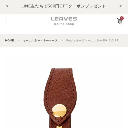
LINE友だちで500円OFFクーポンプレゼント
<
>
11,000円(税込)で送料無料！！
商品レビュー投稿でキーホルダープレゼント
0
LINE友だちで500円OFFクーポンプレゼント
ビゾンテレザー
ご利用ガイド
特集
Foglia工房の革紹介。Vol.1
レザー１
11,000円(税込)で送料無料！！
商品レビュー投稿でキーホルダープレゼント
HOME
キーホルダー・キーケース
Foglia ループキーホルダー EM-712 BR
エルバマットレザー
サービスについて
お知らせ
Foglia工房の革紹介。Vol.2
レザー2
ゼナックレザー
ギフト
ビジネスバッグ
パスケース
長財布
ショルダーバッグ
キーケース
折財布
フラットシュリンクレザー
会員登録
ダレスバッグ
長財布
名刺入れ
プリズムレザー
ショルダーバッグ
折財布
キーケース
シュリンクレザー
ビジネスバッグ
コンパクト財布
キーホルダー
オイルヌバックレザー