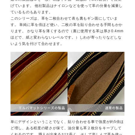
げています。 他社製品はナイロンなどを使って革の分量を減量し
ているものもあります。
このシリーズは、革を二枚合わせて表も裏もギン面にしていま
す。 単純に革を倍ほど使い、二枚の革を貼り合わせる手間もかか
ります。 かなり革を薄くするので（裏に使用する革は厚さ0.4mm
ほどで、紙と変わらないレベルです。）しわが寄ったりなどしな
いよう気を付けて合わせます。
単にデザインということでなく、貼り合わせる事で強度が約5倍ほ
ど増し、ある程度の硬さが保て、油分量も革２枚分をキープして
くれるのです。 職人が出来るだけ長く、そして楽しんで革を使っ