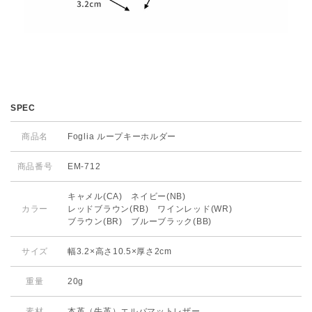
SPEC
商品名
Foglia ループキーホルダー
商品番号
EM-712
キャメル(CA) ネイビー(NB)
カラー
レッドブラウン(RB) ワインレッド(WR)
ブラウン(BR) ブルーブラック(BB)
サイズ
幅3.2×高さ10.5×厚さ2cm
重量
20g
素材
本革（牛革）
エルバマットレザー