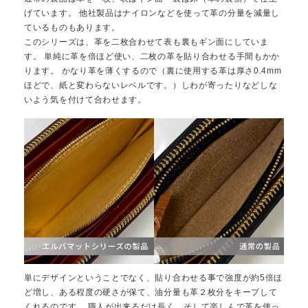
げています。 他社製品はナイロンなどを使って革の分量を減量し
ているものもあります。
このシリーズは、革を二枚合わせて表も裏もギン面にしていま
す。 単純に革を倍ほど使い、二枚の革を貼り合わせる手間もかか
ります。 かなり革を薄くするので（裏に使用する革は厚さ0.4mm
ほどで、紙と変わらないレベルです。）しわが寄ったりなどしな
いよう気を付けて合わせます。
単にデザインということでなく、貼り合わせる事で強度が約5倍ほ
ど増し、ある程度の硬さが保て、油分量も革２枚分をキープして
くれるのです。 職人が出来るだけ長く、そして楽しんで革を使っ