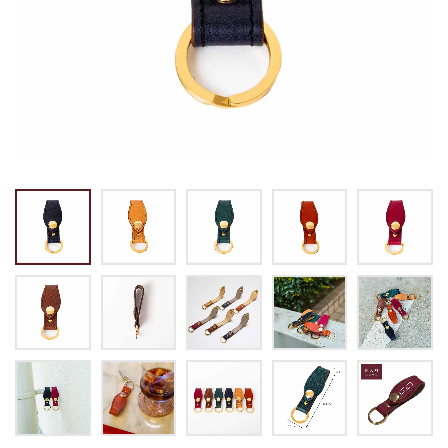
トートバッグ
マネークリップ
パスケース
バックパック・リュック
小銭入れ
ペンケース
その他バッグ
ALL
IDカード・カードケース
トランク
手帳・ブックカバー
ミッフィー×リーブス
その他
メイドインジャパン
ケア用品
ALL
ALL