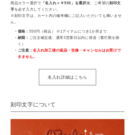
商品カラー選択で
「名入れ＋￥550」を選択
後、ご希望の
刻印文
字
を必ず入力してください。
※刻印文字は、カート内の備考欄にご記入いただいても構いませ
ん。
・価格：
550円（税込） ※1アイテムにつき1か所まで
・納期：
ご注文確定後、通常3営業日以内に発送（繁忙期を除
く）
・ご注意：
名入れ加工後の返品・交換・キャンセルはお受けで
きません。
名入れ詳細はこちら
刻印文字について