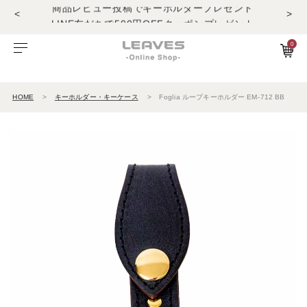
<
>
LINE友だちで500円OFFクーポンプレゼント
11,000円(税込)で送料無料！！
商品レビュー投稿でキーホルダープレゼント
0
LINE友だちで500円OFFクーポンプレゼント
ビゾンテレザー
ご利用ガイド
特集
Foglia工房の革紹介。Vol.1
レザー１
11,000円(税込)で送料無料！！
商品レビュー投稿でキーホルダープレゼント
HOME
キーホルダー・キーケース
Foglia ループキーホルダー EM-712 BB
エルバマットレザー
サービスについて
お知らせ
Foglia工房の革紹介。Vol.2
レザー2
ゼナックレザー
ギフト
ビジネスバッグ
パスケース
長財布
ショルダーバッグ
キーケース
折財布
フラットシュリンクレザー
会員登録
ダレスバッグ
長財布
名刺入れ
プリズムレザー
ショルダーバッグ
折財布
キーケース
シュリンクレザー
ビジネスバッグ
コンパクト財布
キーホルダー
オイルヌバックレザー