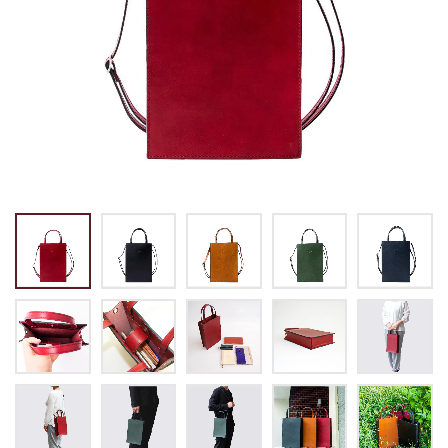
トートバッグ
マネークリップ
パスケース
バックパック・リュック
小銭入れ
ペンケース
その他バッグ
ALL
IDカード・カードケース
トランク
手帳・ブックカバー
ミッフィー×リーブス
その他
メイドインジャパン
ケア用品
ALL
ALL