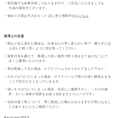
実店舗でも在庫共有しておりますので、ご注文いただきましても
欠品の場合がございます。
初めての革お手入れセット 試し塗り用革付きは
こちら
使用上の注意
雨など水に濡れた場合は、出来るだけ早く柔らかい布で 擦らずにぽ
んぽんと軽く叩くように拭き取ってください。
直射日光を避けて、風通しの良い場所で時々休ませてあげることで、
永くご愛用いただけます。
革が乾燥してきた場合、ケアクリームでオイルケアをして下さい。
小キズがついてしまった場合、ケアクリームで周りの革と馴染ませる
ことで目立たなくなっていきます。
深いキズがついてしまった場合、当店にご連絡下さい。（キズの個
所・カバン全体の写真をお送り頂きますとスムーズです）
当店の扱う革について、革に熟知した職人がおりますので気になるこ
とがありましたらご相談ください。
#autumn2023