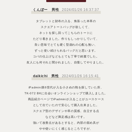
くんぼー 男性
2024/01/26 16:37:37
タブレットと財布の入る、角張った本革の
スクエアトートバッグが欲しくて、
ネットを探し回ってこちらのトートに
たどり着きました。作りもしっかりしていて、
良い意味でとても硬く型崩れの心配も無い、
ずっと使い続けられるバッグだと思います。
コバの仕上げなどもとても丁寧で綺麗でした。
友人にも何それと聞かれました、自慢してやりました。
daikichi 男性
2024/01/26 16:15:41
iPadmini第6世代が入る小さめの鞄を探していた所、
TK-072 BKに出会いオンラインショップで購入しました。
商品紹介ページでiPadminiが入ることがユースケース
として出ていたので安心して購入出来ました。
スクエア型のデザインや革の質感、自立する点
などなど満足感は高いです。
強いて改善点があるとすると、内部の留め具が
やや使いにくく感じるところですが、