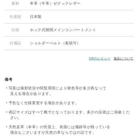
素材
本革（牛革）ゼナックレザー
生産国
日本製
仕様
ホック式開閉メインコンパートメント
付属品
ショルダーベルト（着脱可）
3件のレビュー
返品について
備考
写真は撮影状況や閲覧環境により発色等が多少異なって
見える場合があります。
予告なく仕様変更する場合があります。
表記サイズはすべて概寸となっております。多少の誤差はご容赦くだ
さい。
天然皮革（本革）の性質上、表面には傷跡等が残っている
場合もございますが天然の革ならではの証です。