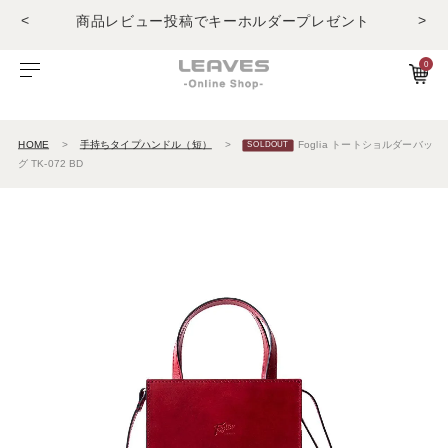
<
>
LINE友だちで500円OFFクーポンプレゼント
11,000円(税込)で送料無料！！
商品レビュー投稿でキーホルダープレゼント
0
ビゾンテレザー
ご利用ガイド
特集
Foglia工房の革紹介。Vol.1
レザー１
エルバマットレザー
サービスについて
お知らせ
Foglia工房の革紹介。Vol.2
レザー2
HOME
手持ちタイプハンドル（短）
Foglia トートショルダーバッ
グ TK-072 BD
ゼナックレザー
ギフト
ビジネスバッグ
パスケース
長財布
ショルダーバッグ
キーケース
折財布
フラットシュリンクレザー
会員登録
ダレスバッグ
長財布
名刺入れ
プリズムレザー
ショルダーバッグ
折財布
キーケース
シュリンクレザー
ビジネスバッグ
コンパクト財布
キーホルダー
オイルヌバックレザー