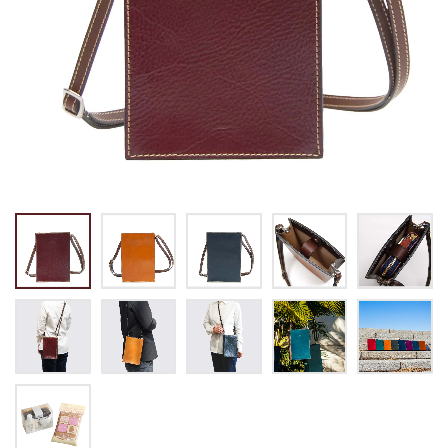
トートバッグ
マネークリップ
パスケース
バックパック・リュック
小銭入れ
ペンケース
その他バッグ
ALL
IDカード・カードケース
トランク
手帳・ブックカバー
ミッフィー×リーブス
その他
メイドインジャパン
ケア用品
ALL
ALL