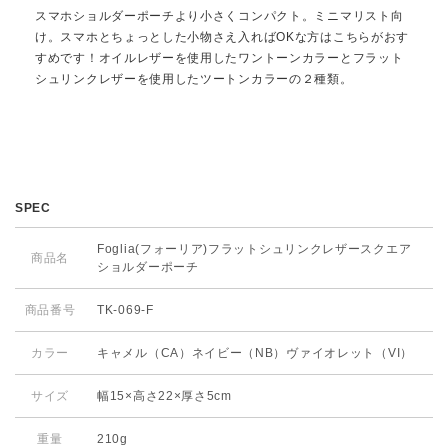
スマホショルダーポーチより小さくコンパクト。ミニマリスト向
け。スマホとちょっとした小物さえ入ればOKな方はこちらがおす
すめです！オイルレザーを使用したワントーンカラーとフラット
シュリンクレザーを使用したツートンカラーの２種類。
SPEC
Foglia(フォーリア)フラットシュリンクレザースクエア
商品名
ショルダーポーチ
商品番号
TK-069-F
カラー
キャメル（CA）ネイビー（NB）ヴァイオレット（VI）
サイズ
幅15×高さ22×厚さ5cm
重量
210g