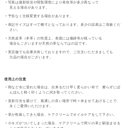
写真は撮影状況や閲覧環境により発色等が多少異なって
見える場合があります。
予告なく仕様変更する場合があります。
表記サイズはすべて概寸となっております。多少の誤差はご容赦くだ
さい。
天然皮革（本革）の性質上、表面には傷跡等が残っている
場合もございますが天然の革ならではの証です。
実店舗でも在庫共有しておりますので、ご注文いただきましても
欠品の場合がございます。
使用上の注意
雨など水に濡れた場合は、出来るだけ早く柔らかい布で 擦らずにぽ
んぽんと軽く叩くように拭き取ってください。
直射日光を避けて、風通しの良い場所で時々休ませてあげることで、
永くご愛用いただけます。
革が乾燥してきた場合、ケアクリームでオイルケアをして下さい。
小キズがついてしまった場合、ケアクリームで周りの革と馴染ませる