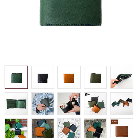
トートバッグ
マネークリップ
パスケース
バックパック・リュック
小銭入れ
ペンケース
その他バッグ
ALL
IDカード・カードケース
トランク
手帳・ブックカバー
ミッフィー×リーブス
その他
メイドインジャパン
ケア用品
ALL
ALL