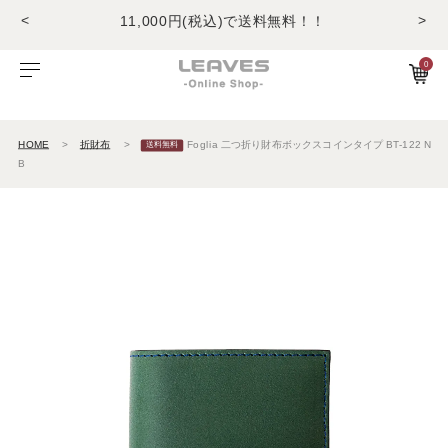
<
>
11,000円(税込)で送料無料！！
商品レビュー投稿でキーホルダープレゼント
LINE友だちで500円OFFクーポンプレゼント
0
11,000円(税込)で送料無料！！
ビゾンテレザー
ご利用ガイド
特集
Foglia工房の革紹介。Vol.1
レザー１
商品レビュー投稿でキーホルダープレゼント
エルバマットレザー
サービスについて
お知らせ
Foglia工房の革紹介。Vol.2
レザー2
HOME
折財布
Foglia 二つ折り財布ボックスコインタイプ BT-122 N
B
ゼナックレザー
ギフト
ビジネスバッグ
パスケース
長財布
ショルダーバッグ
キーケース
折財布
フラットシュリンクレザー
会員登録
ダレスバッグ
長財布
名刺入れ
プリズムレザー
ショルダーバッグ
折財布
キーケース
シュリンクレザー
ビジネスバッグ
コンパクト財布
キーホルダー
オイルヌバックレザー