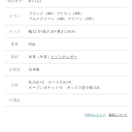
商品番号
BT-122
ブラック（BK）ブラウン（BR）
カラー
ブルーグリーン（NB）グリーン（GR）
サイズ
幅11.5×高さ10×厚さ1.8cm
重量
95g
素材
本革（牛革）
ビゾンテレザー
生産国
日本製
札入れ×2、カード入れ×4、
仕様
オープンポケット×1、ボックス型小銭入れ
付属品
0件のレビュー
返品について