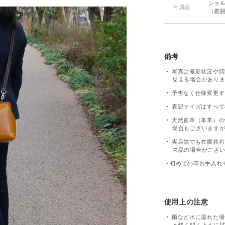
ショ
付属品
（着脱
備考
写真は撮影状況や閲
見える場合があり
予告なく仕様変更す
表記サイズはすべて
天然皮革（本革）の
場合もございます
実店舗でも在庫共有
欠品の場合がござ
初めての革お手入れ
使用上の注意
雨など水に濡れた場