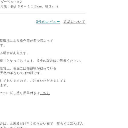
ルダーベルト×２
可能：長さ６６～１１６cm、幅２cm）
3件のレビュー
返品について
覧環境により発色等が多少異なって
ます。
る場合があります。
概寸となっております。多少の誤差はご容赦ください。
性質上、表面には傷跡等が残っている
が天然の革ならではの証です。
しておりますので、ご注文いただきましても
います。
セット 試し塗り用革付きは
こちら
合は、出来るだけ早く柔らかい布で 擦らずにぽんぽん