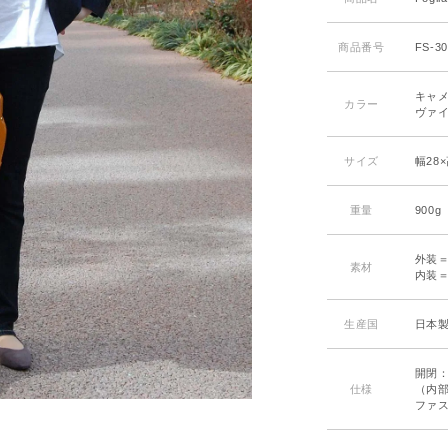
商品番号
FS-3
キャメ
カラー
ヴァイ
サイズ
幅28
重量
900g
外装
素材
内装
生産国
日本
開閉
仕様
（内部
ファス