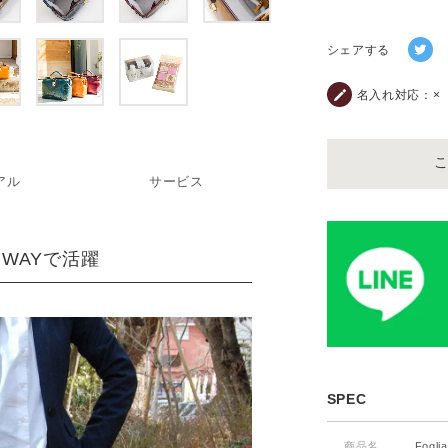
シェアする
名入れ対応：
×
アル
サービス
WAYで活躍
SPEC
商品名
Fog