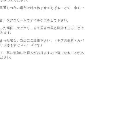
拭き取ってください。
風通しの良い場所で時々休ませてあげることで、永くご
。
合、ケアクリームでオイルケアをして下さい。
った場合、ケアクリームで周りの革と馴染ませることで
いきます。
まった場合、当店にご連絡下さい。（キズの個所・カバ
送り頂きますとスムーズです）
て、革に熟知した職人がおりますので気になることがあ
ください。