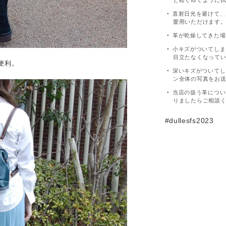
と軽く叩くように
直射日光を避けて、
愛用いただけます
革が乾燥してきた場
小キズがついてしま
目立たなくなって
便利。
深いキズがついてし
ン全体の写真をお
当店の扱う革につい
りましたらご相談
#dullesfs2023