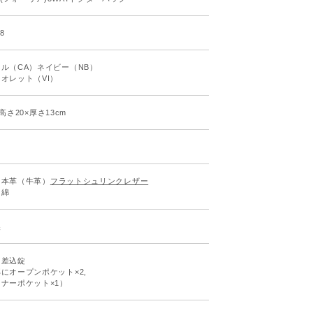
08
ル（CA）ネイビー（NB）
オレット（VI）
×高さ20×厚さ13cm
＝本革（牛革）
フラットシュリンクレザー
＝綿
製
：差込錠
にオープンポケット×2,
ナーポケット×1）