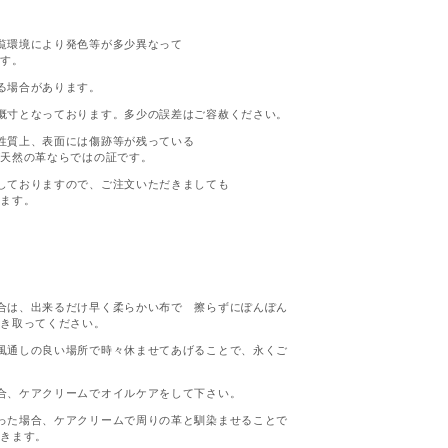
覧環境により発色等が多少異なって
ます。
る場合があります。
概寸となっております。多少の誤差はご容赦ください。
性質上、表面には傷跡等が残っている
が天然の革ならではの証です。
しておりますので、ご注文いただきましても
います。
合は、出来るだけ早く柔らかい布で 擦らずにぽんぽん
拭き取ってください。
風通しの良い場所で時々休ませてあげることで、永くご
。
合、ケアクリームでオイルケアをして下さい。
った場合、ケアクリームで周りの革と馴染ませることで
いきます。