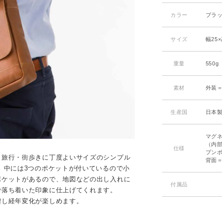
カラー
ブラッ
サイズ
幅25
重量
550g
素材
外装
生産国
日本
マグ
（内部
仕様
プンポ
。旅行・街歩きに丁度よいサイズのシンプル
背面＝
 中には3つのポケットが付いているので小
ポケットがあるので、地図などの出し入れに
付属品
で落ち着いた印象に仕上げてくれます。
増し経年変化が楽しめます。