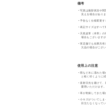
備考
写真は撮影状況や閲
見える場合があり
予告なく仕様変更す
表記サイズはすべて
天然皮革（本革）の
場合もございます
実店舗でも在庫共有
欠品の場合がござ
使用上の注意
雨など水に濡れた場
と軽く叩くように
直射日光を避けて、
愛用いただけます
革が乾燥してきた場
小キズがついてしま
目立たなくなって