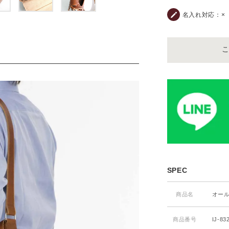
名入れ対応：
×
SPEC
商品名
オー
商品番号
IJ-83