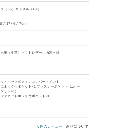
ク（BK）キャメル（CA）
×高さ27×厚さ7cm
＝本革（牛革）ソフトレザー、内装＝綿
製
ネットホック式メインコンパートメント
にホック付ポケット×1,ファスナーポケット×1,オー
ケット×1）
マグネットホック付ポケット×1
0件のレビュー
返品について