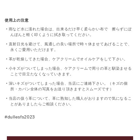
使用上の注意
雨など水に濡れた場合は、出来るだけ早く柔らかい布で 擦らずにぽ
んぽんと軽く叩くように拭き取ってください。
直射日光を避けて、風通しの良い場所で時々休ませてあげることで、
永くご愛用いただけます。
革が乾燥してきた場合、ケアクリームでオイルケアをして下さい。
小キズがついてしまった場合、ケアクリームで周りの革と馴染ませる
ことで目立たなくなっていきます。
深いキズがついてしまった場合、当店にご連絡下さい。（キズの個
所・カバン全体の写真をお送り頂きますとスムーズです）
当店の扱う革について、革に熟知した職人がおりますので気になるこ
とがありましたらご相談ください。
#dullesfs2023