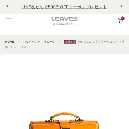
<
>
LINE友だちで500円OFFクーポンプレゼント
11,000円(税込)で送料無料！！
商品レビュー投稿でキーホルダープレゼント
0
LINE友だちで500円OFFクーポンプレゼント
ビゾンテレザー
ご利用ガイド
特集
Foglia工房の革紹介。Vol.1
レザー１
11,000円(税込)で送料無料！！
商品レビュー投稿でキーホルダープレゼント
エルバマットレザー
サービスについて
お知らせ
Foglia工房の革紹介。Vol.2
レザー2
HOME
バックパック・リュック
Foglia 2WAYドクターリュック（横
型）FS-302 CA
ゼナックレザー
ギフト
ビジネスバッグ
パスケース
長財布
ショルダーバッグ
キーケース
折財布
フラットシュリンクレザー
会員登録
ダレスバッグ
長財布
名刺入れ
プリズムレザー
ショルダーバッグ
折財布
キーケース
シュリンクレザー
ビジネスバッグ
コンパクト財布
キーホルダー
オイルヌバックレザー