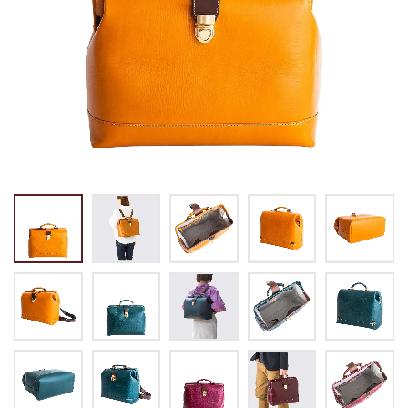
トートバッグ
マネークリップ
パスケース
バックパック・リュック
小銭入れ
ペンケース
その他バッグ
ALL
IDカード・カードケース
トランク
手帳・ブックカバー
ミッフィー×リーブス
その他
メイドインジャパン
ケア用品
ALL
ALL