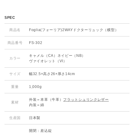
SPEC
商品名
Foglia(フォーリア)2WAYドクターリュック（横型）
商品番号
FS-302
キャメル（CA）ネイビー（NB）
カラー
ヴァイオレット（VI）
サイズ
幅32.5×高さ26×厚さ14cm
重量
1,000g
外装＝本革（牛革）
フラットシュリンクレザー
素材
内装＝綿
生産国
日本製
開閉：差込錠