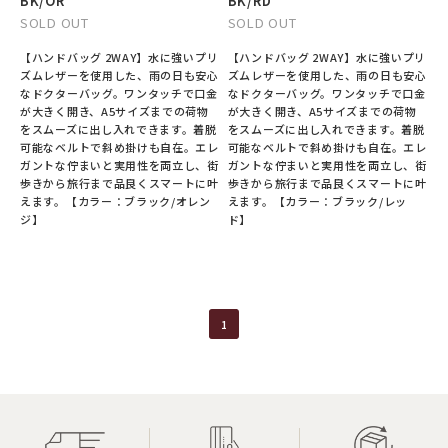
BK/OR
BK/RD
SOLD OUT
SOLD OUT
【ハンドバッグ 2WAY】水に強いプリ
【ハンドバッグ 2WAY】水に強いプリ
ズムレザーを使用した、雨の日も安心
ズムレザーを使用した、雨の日も安心
なドクターバッグ。ワンタッチで口金
なドクターバッグ。ワンタッチで口金
が大きく開き、A5サイズまでの荷物
が大きく開き、A5サイズまでの荷物
をスムーズに出し入れできます。着脱
をスムーズに出し入れできます。着脱
可能なベルトで斜め掛けも自在。エレ
可能なベルトで斜め掛けも自在。エレ
ガントな佇まいと実用性を両立し、街
ガントな佇まいと実用性を両立し、街
歩きから旅行まで品良くスマートに叶
歩きから旅行まで品良くスマートに叶
えます。【カラー：ブラック/オレン
えます。【カラー：ブラック/レッ
ジ】
ド】
1