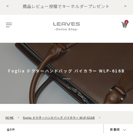
<
>
商品レビュー投稿でキーホルダープレゼント
LINE友だちで500円OFFクーポンプレゼント
11,000円(税込)で送料無料！！
0
商品レビュー投稿でキーホルダープレゼント
ビゾンテレザー
ご利用ガイド
特集
Foglia工房の革紹介。Vol.1
レザー１
エルバマットレザー
サービスについて
お知らせ
Foglia工房の革紹介。Vol.2
レザー2
ゼナックレザー
ギフト
ビジネスバッグ
パスケース
長財布
ショルダーバッグ
キーケース
折財布
フラットシュリンクレザー
会員登録
Foglia ドクターハンドバッグ バイカラー WLP-616B
プリズムレザー
ダレスバッグ
長財布
名刺入れ
シュリンクレザー
ショルダーバッグ
折財布
キーケース
オイルヌバックレザー
ビジネスバッグ
コンパクト財布
キーホルダー
HOME
Foglia ドクターハンドバッグ バイカラー WLP-616B
トートバッグ
マネークリップ
パスケース
全6件
新着順