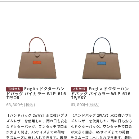
バックパック・リュック
小銭入れ
ペンケース
その他バッグ
ALL
IDカード・カードケース
トランク
手帳・ブックカバー
ミッフィー×リーブス
その他
メイドインジャパン
ケア用品
ALL
ALL
Foglia ドクターハン
Foglia ドクターハン
ドバッグ バイカラー WLP-616
ドバッグ バイカラー WLP-616
TP/OR
TP/SKY
63,800円(税込)
63,800円(税込)
【ハンドバッグ 2WAY】水に強いプリ
【ハンドバッグ 2WAY】水に強いプリ
ズムレザーを使用した、雨の日も安心
ズムレザーを使用した、雨の日も安心
なドクターバッグ。ワンタッチで口金
なドクターバッグ。ワンタッチで口金
が大きく開き、A5サイズまでの荷物
が大きく開き、A5サイズまでの荷物
をスムーズに出し入れできます。着脱
をスムーズに出し入れできます。着脱