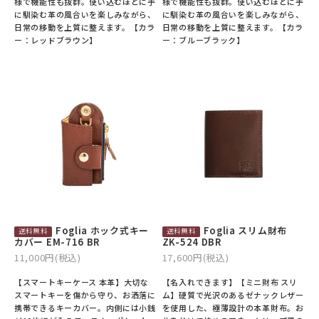
様で機能性も抜群。使い込むほどに手
様で機能性も抜群。使い込むほどに手
に馴染む革の風合いを楽しみながら、
に馴染む革の風合いを楽しみながら、
日常の移動を上質に整えます。【カラ
日常の移動を上質に整えます。【カラ
ー：レッドブラウン】
ー：ブルーブラック】
Foglia ホック式キー
Foglia スリム財布
カバー EM-716 BR
ZK-524 DBR
11,000円(税込)
17,600円(税込)
【スマートキーケース 本革】大切な
【名入れできます】【ミニ財布 スリ
スマートキーを傷から守り、お洒落に
ム】硬質で光沢のあるゼナックレザー
携帯できるキーカバー。内側には小銭
を使用した、極薄設計の本革財布。お