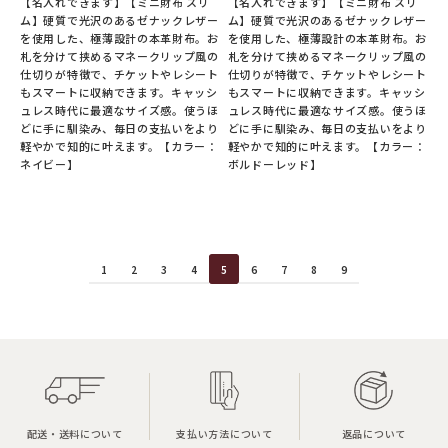
【名入れできます】【ミニ財布 スリ
【名入れできます】【ミニ財布 スリ
ム】硬質で光沢のあるゼナックレザー
ム】硬質で光沢のあるゼナックレザー
を使用した、極薄設計の本革財布。お
を使用した、極薄設計の本革財布。お
札を分けて挟めるマネークリップ風の
札を分けて挟めるマネークリップ風の
仕切りが特徴で、チケットやレシート
仕切りが特徴で、チケットやレシート
もスマートに収納できます。キャッシ
もスマートに収納できます。キャッシ
ュレス時代に最適なサイズ感。使うほ
ュレス時代に最適なサイズ感。使うほ
どに手に馴染み、毎日の支払いをより
どに手に馴染み、毎日の支払いをより
軽やかで知的に叶えます。【カラー：
軽やかで知的に叶えます。【カラー：
ネイビー】
ボルドーレッド】
1
2
3
4
5
6
7
8
9
配送・送料について
支払い方法について
返品について