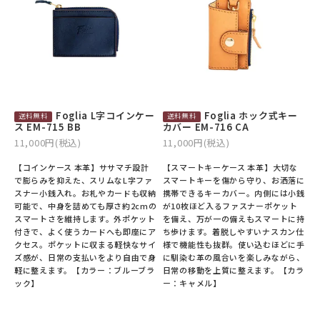
Foglia L字コインケー
Foglia ホック式キー
ス EM-715 BB
カバー EM-716 CA
11,000円(税込)
11,000円(税込)
【コインケース 本革】ササマチ設計
【スマートキーケース 本革】大切な
で膨らみを抑えた、スリムなL字ファ
スマートキーを傷から守り、お洒落に
スナー小銭入れ。お札やカードも収納
携帯できるキーカバー。内側には小銭
可能で、中身を詰めても厚さ約2cmの
が10枚ほど入るファスナーポケット
スマートさを維持します。外ポケット
を備え、万が一の備えもスマートに持
付きで、よく使うカードへも即座にア
ち歩けます。着脱しやすいナスカン仕
クセス。ポケットに収まる軽快なサイ
様で機能性も抜群。使い込むほどに手
ズ感が、日常の支払いをより自由で身
に馴染む革の風合いを楽しみながら、
軽に整えます。【カラー：ブルーブラ
日常の移動を上質に整えます。【カラ
ック】
ー：キャメル】