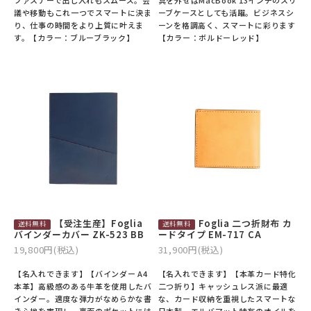
議や移動もこれ一つでスマートに決ま
ーブケースとしても活躍。ビジネスシ
り、仕事の時間をより上質に叶えま
ーンを格調高く、スマートに彩ります
す。【カラー：ブルーブラック】
【カラー：ボルドーレッド】
【受注生産】Foglia
Foglia 二つ折財布 カ
バインダーカバー ZK-523 BB
ードタイプ EM-717 CA
19,800円(税込)
31,900円(税込)
【名入れできます】【バインダー A4
【名入れできます】【本革カード特化
本革】高級感のある牛革を使用したバ
二つ折り】キャッシュレス派に最適
インダー。適度な弾力がなめらかな書
な、カード収納を重視したスマートな
き心地を実現し、裏面のポケットには
日本製。エルバマット特有のオイルを