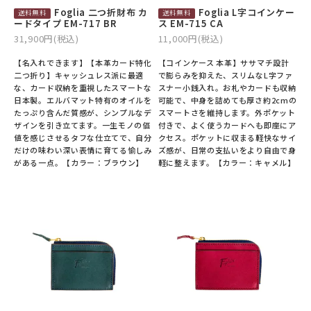
Foglia 二つ折財布 カ
Foglia L字コインケー
ードタイプ EM-717 BR
ス EM-715 CA
31,900円(税込)
11,000円(税込)
【名入れできます】【本革カード特化
【コインケース 本革】ササマチ設計
二つ折り】キャッシュレス派に最適
で膨らみを抑えた、スリムなL字ファ
な、カード収納を重視したスマートな
スナー小銭入れ。お札やカードも収納
日本製。エルバマット特有のオイルを
可能で、中身を詰めても厚さ約2cmの
たっぷり含んだ質感が、シンプルなデ
スマートさを維持します。外ポケット
ザインを引き立てます。一生モノの価
付きで、よく使うカードへも即座にア
値を感じさせるタフな仕立てで、自分
クセス。ポケットに収まる軽快なサイ
だけの味わい深い表情に育てる愉しみ
ズ感が、日常の支払いをより自由で身
がある一点。【カラー：ブラウン】
軽に整えます。【カラー：キャメル】