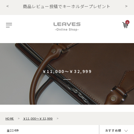
商品レビュー投稿でキーホルダープレゼント
<
>
LINE友だちで500円OFFクーポンプレゼント
11,000円(税込)で送料無料！！
商品レビュー投稿でキーホルダープレゼント
0
ビゾンテレザー
ご利用ガイド
特集
Foglia工房の革紹介。Vol.1
レザー１
エルバマットレザー
サービスについて
お知らせ
Foglia工房の革紹介。Vol.2
レザー2
ゼナックレザー
ギフト
ビジネスバッグ
パスケース
長財布
ショルダーバッグ
キーケース
折財布
フラットシュリンクレザー
会員登録
￥11,000～￥32,999
プリズムレザー
ダレスバッグ
長財布
名刺入れ
シュリンクレザー
ショルダーバッグ
折財布
キーケース
オイルヌバックレザー
ビジネスバッグ
コンパクト財布
キーホルダー
HOME
￥11,000～￥32,999
トートバッグ
マネークリップ
パスケース
全214件
おすすめ順