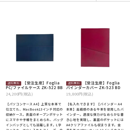
バックパック・リュック
小銭入れ
ペンケース
その他バッグ
ALL
IDカード・カードケース
トランク
手帳・ブックカバー
ミッフィー×リーブス
その他
メイドインジャパン
ケア用品
ALL
ALL
【受注生産】Foglia
【受注生産】Foglia
PC/ファイルケース ZK-522 BB
バインダーカバー ZK-523 BD
24,200円(税込)
19,800円(税込)
【パソコンケース A4】上質な本革で
【名入れできます】【バインダー A4
仕立てた、MacBook13インチ対応の
本革】高級感のある牛革を使用したバ
収納ケース。表面のオープンポケット
インダー。適度な弾力がなめらかな書
にスマホや手帳をまとめられ、バッグ
き心地を実現し、裏面のポケットには
インバッグとしても活躍します。L字
A4クリアファイルも収まります。金
ファスナーで出し入れもスムーズ。会
具を外せばMacBook 13インチのスリ