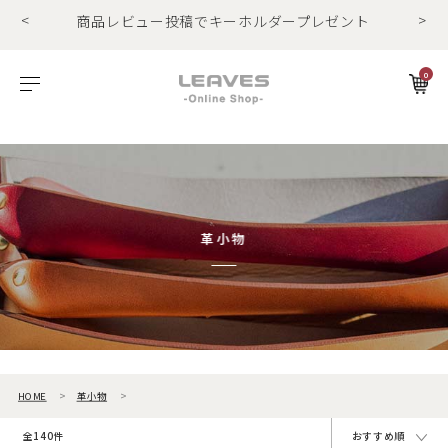
商品レビュー投稿でキーホルダープレゼント
<
>
LINE友だちで500円OFFクーポンプレゼント
11,000円(税込)で送料無料！！
0
商品レビュー投稿でキーホルダープレゼント
ビゾンテレザー
ご利用ガイド
特集
Foglia工房の革紹介。Vol.1
レザー１
エルバマットレザー
サービスについて
お知らせ
Foglia工房の革紹介。Vol.2
レザー2
ゼナックレザー
ギフト
ビジネスバッグ
パスケース
長財布
ショルダーバッグ
キーケース
折財布
フラットシュリンクレザー
会員登録
革小物
プリズムレザー
ダレスバッグ
長財布
名刺入れ
シュリンクレザー
ショルダーバッグ
折財布
キーケース
オイルヌバックレザー
ビジネスバッグ
コンパクト財布
キーホルダー
HOME
革小物
トートバッグ
マネークリップ
パスケース
全140件
おすすめ順