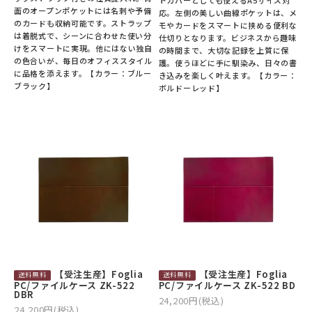
面のオープンポケットには名刺や予備
応。左側の美しい曲線ポケットは、メ
のカードも収納可能です。ストラップ
モやカードをスマートに挟める便利な
は着脱式で、シーンに合わせた使い分
仕切りとなります。ビジネスから趣味
けをスマートに実現。他にはない独自
の時間まで、大切な記録を上質に保
の色合いが、毎日のオフィススタイル
護。使うほどに手に馴染み、日々の書
に品格を添えます。【カラー：ブルー
き込みを楽しく叶えます。【カラー：
ブラック】
ボルドーレッド】
【受注生産】Foglia
【受注生産】Foglia
PC/ファイルケース ZK-522
PC/ファイルケース ZK-522 BD
DBR
24,200円(税込)
24,200円(税込)