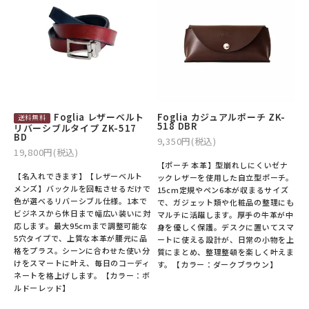
Foglia レザーベルト
Foglia カジュアルポーチ ZK-
518 DBR
リバーシブルタイプ ZK-517
BD
9,350円(税込)
19,800円(税込)
【ポーチ 本革】型崩れしにくいゼナ
【名入れできます】【レザーベルト
ックレザーを使用した自立型ポーチ。
メンズ】バックルを回転させるだけで
15cm定規やペン6本が収まるサイズ
色が選べるリバーシブル仕様。1本で
で、ガジェット類や化粧品の整理にも
ビジネスから休日まで幅広い装いに対
マルチに活躍します。厚手の牛革が中
応します。最大95cmまで調整可能な
身を優しく保護。デスクに置いてスマ
5穴タイプで、上質な本革が腰元に品
ートに使える設計が、日常の小物を上
格をプラス。シーンに合わせた使い分
質にまとめ、整理整頓を楽しく叶えま
けをスマートに叶え、毎日のコーディ
す。【カラー：ダークブラウン】
ネートを格上げします。【カラー：ボ
ルドーレッド】