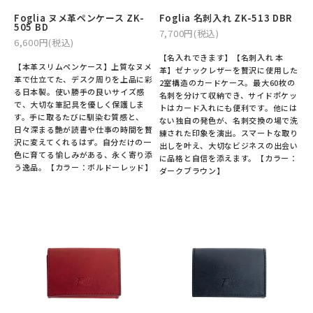
Foglia ヌメ革ペンケース ZK-
Foglia 名刺入れ ZK-513 DBR
505 BD
7,700円(税込)
6,600円(税込)
【名入れできます】【名刺入れ 本
【本革スリムペンケース】上質なヌメ
革】ゼナックレザーを贅沢に使用した
革で仕立てた、デスク周りを上品に彩
2室構造のカードケース。最大60枚の
る日本製。使い勝手の良いサイズ感
名刺を分けて収納でき、サイドポケッ
で、大切な筆記具を優しく保護しま
トはカード入れにも便利です。他には
す。手に取るたびに馴染む質感と、
ない独自の発色が、名刺交換の場で洗
日々深まる艶が読書や仕事の時間を贅
練された印象を演出。スマートな取り
沢に変えてくれるはず。自分だけの一
出しを叶え、大切なビジネスの出会い
色に育てる愉しみがある、永く寄り添
に品格と自信を添えます。【カラー：
う逸品。【カラー：ボルドーレッド】
ダークブラウン】