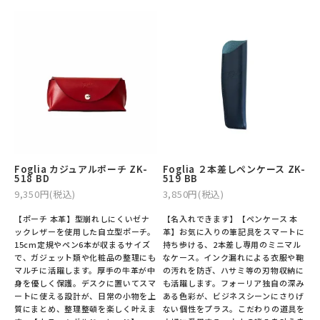
Foglia カジュアルポーチ ZK-
Foglia ２本差しペンケース ZK-
518 BD
519 BB
9,350円(税込)
3,850円(税込)
【ポーチ 本革】型崩れしにくいゼナ
【名入れできます】【ペンケース 本
ックレザーを使用した自立型ポーチ。
革】お気に入りの筆記具をスマートに
15cm定規やペン6本が収まるサイズ
持ち歩ける、2本差し専用のミニマル
で、ガジェット類や化粧品の整理にも
なケース。インク漏れによる衣服や鞄
マルチに活躍します。厚手の牛革が中
の汚れを防ぎ、ハサミ等の刃物収納に
身を優しく保護。デスクに置いてスマ
も活躍します。フォーリア独自の深み
ートに使える設計が、日常の小物を上
ある色彩が、ビジネスシーンにさりげ
質にまとめ、整理整頓を楽しく叶えま
ない個性をプラス。こだわりの道具を