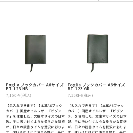
バックパック・リュック
小銭入れ
ペンケース
その他バッグ
ALL
IDカード・カードケース
トランク
手帳・ブックカバー
ミッフィー×リーブス
その他
メイドインジャパン
ケア用品
ALL
ALL
Foglia ブックカバー A6サイズ
Foglia ブックカバー A6サイズ
BT-123 NB
BT-123 GR
7,150円(税込)
7,150円(税込)
【名入れできます】【本革A6ブック
【名入れできます】【本革A6ブック
カバー】国産オイルレザー「ビゾン
カバー】国産オイルレザー「ビゾン
テ」を使用した、文庫本サイズの日本
テ」を使用した、文庫本サイズの日本
製。手に吸い付くような柔らかな質感
製。手に吸い付くような柔らかな質感
が、日々の読書タイムを贅沢に彩りま
が、日々の読書タイムを贅沢に彩りま
す。使い込むほどに深まる艶と、手に
す。使い込むほどに深まる艶と、手に