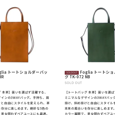
oglia トートショルダーバッ
Foglia トート
BR
グ TK-072 NB
SOLD OUT
グ 本革】装いを選ばず活躍する、
【トートバッグ 本革】装いを選
インの3WAYバッグ。手持ち、肩
ミニマルなデザインの3WAYバッ
けと自由にスタイルを変えられ、革
掛け、斜め掛けと自由にスタイル
を存分に楽しめます。絶妙な5色の
本来の風合いを存分に楽しめます
、男女問わずペアユースにも最適。
カラー展開で、男女問わずペアユ