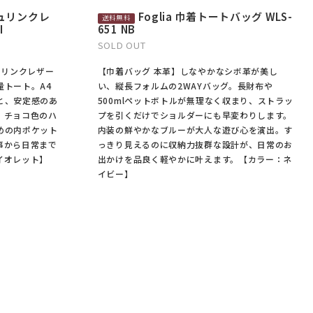
シュリンクレ
Foglia 巾着トートバッグ WLS-
I
651 NB
SOLD OUT
ュリンクレザー
【巾着バッグ 本革】しなやかなシボ革が美し
量トート。A4
い、縦長フォルムの2WAYバッグ。長財布や
と、安定感のあ
500mlペットボトルが無理なく収まり、ストラッ
。チョコ色のハ
プを引くだけでショルダーにも早変わりします。
めの内ポケット
内装の鮮やかなブルーが大人な遊び心を演出。す
事から日常まで
っきり見えるのに収納力抜群な設計が、日常のお
イオレット】
出かけを品良く軽やかに叶えます。【カラー：ネ
イビー】