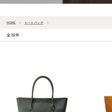
HOME
トートバッグ
全36件