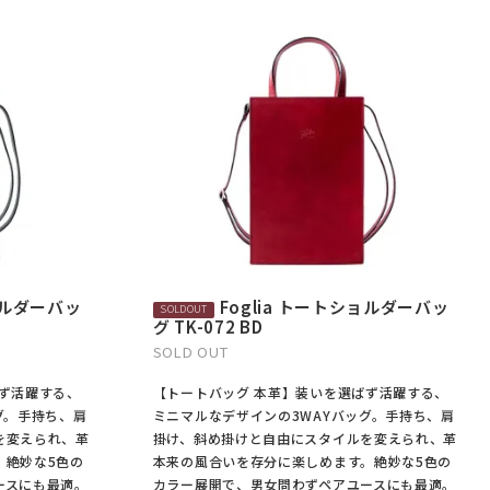
ショルダーバッ
Foglia トートショルダーバッ
グ TK-072 BD
SOLD OUT
ばず活躍する、
【トートバッグ 本革】装いを選ばず活躍する、
グ。手持ち、肩
ミニマルなデザインの3WAYバッグ。手持ち、肩
を変えられ、革
掛け、斜め掛けと自由にスタイルを変えられ、革
。絶妙な5色の
本来の風合いを存分に楽しめます。絶妙な5色の
ースにも最適。
カラー展開で、男女問わずペアユースにも最適。