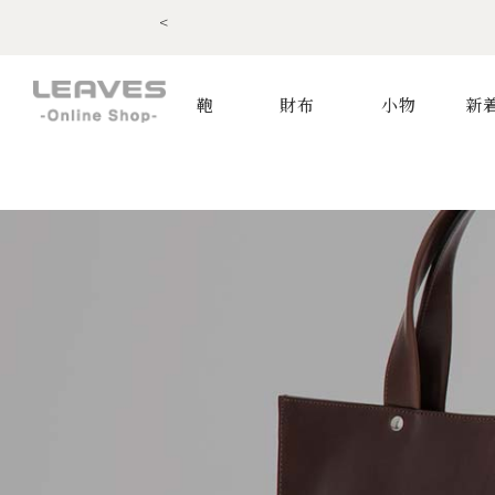
<
鞄
財布
小物
新