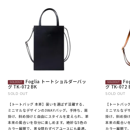
Foglia トートショルダーバッ
F
グ TK-072 BK
グ TK-072 
SOLD OUT
SOLD OUT
【トートバッグ 本革】装いを選ばず活躍する、
【トートバッ
ミニマルなデザインの3WAYバッグ。手持ち、肩
ミニマルなデザ
掛け、斜め掛けと自由にスタイルを変えられ、革
掛け、斜め掛
本来の風合いを存分に楽しめます。絶妙な5色の
本来の風合い
カラー展開で、男女問わずペアユースにも最適。
カラー展開で