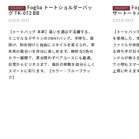
Foglia トートショルダーバッ
F
グ TK-072 BB
ザートートバッ
SOLD OUT
SOLD OUT
【トートバッグ 本革】装いを選ばず活躍する、
【トートバッグ
ミニマルなデザインの3WAYバッグ。手持ち、肩
を使用した、
掛け、斜め掛けと自由にスタイルを変えられ、革
ファイルが余
本来の風合いを存分に楽しめます。絶妙な5色の
る持ち手が日
カラー展開で、男女問わずペアユースにも最適。
ンドルが映え
日常からビジネスまで、毎日の移動を自分らしく
で小物もスマ
スマートに彩ります。【カラー：ブルーブラッ
上質に叶えま
ク】