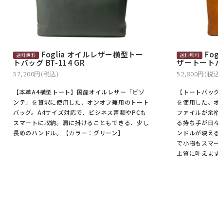
Foglia オイルレザー横型トー
Fo
トバッグ BT-114 GR
ザートートバッ
57,200円(税込)
52,800円(税
【本革A4横型トート】国産オイルレザー「ビゾ
【トートバッグ
ンテ」を贅沢に使用した、オンオフ兼用のトート
を使用した、
バッグ。A4サイズ対応で、ビジネス書類やPCも
ファイルが余
スマートに収納。肩に掛けることもできる、少し
る持ち手が日
長めのハンドル。【カラー：グリーン】
ンドルが映え
で小物もスマ
上質に叶えま