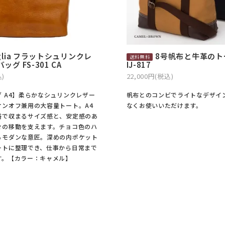
glia フラットシュリンクレ
8号帆布と牛革のト
グ FS-301 CA
IJ-817
込)
22,000円(税込)
 A4】柔らかなシュリンクレザー
帆布とのコンビでライトなデザイ
オンオフ兼用の大容量トート。A4
なくお使いいただけます。
裕で収まるサイズ感と、安定感のあ
々の移動を支えます。チョコ色のハ
るモダンな意匠。深めの内ポケット
ートに整理でき、仕事から日常まで
す。【カラー：キャメル】