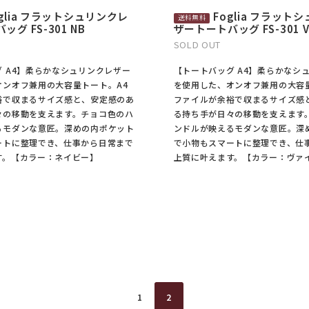
oglia フラットシュリンクレ
Foglia フラット
グ FS-301 NB
ザートートバッグ FS-301 V
SOLD OUT
 A4】柔らかなシュリンクレザー
【トートバッグ A4】柔らかなシ
オンオフ兼用の大容量トート。A4
を使用した、オンオフ兼用の大容
裕で収まるサイズ感と、安定感のあ
ファイルが余裕で収まるサイズ感
々の移動を支えます。チョコ色のハ
る持ち手が日々の移動を支えます
るモダンな意匠。深めの内ポケット
ンドルが映えるモダンな意匠。深
ートに整理でき、仕事から日常まで
で小物もスマートに整理でき、仕
す。【カラー：ネイビー】
上質に叶えます。【カラー：ヴァ
1
2