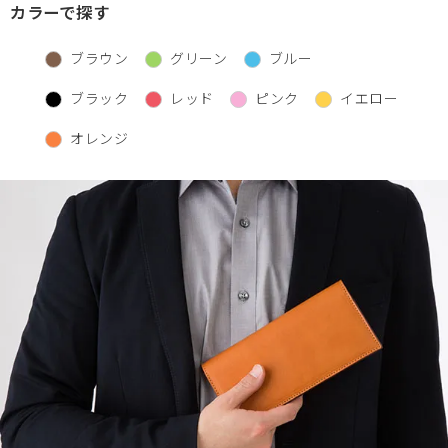
カラーで探す
バックパック・リュック
小銭入れ
ペンケース
ブラウン
グリーン
ブルー
その他バッグ
ALL
IDカード・カードケース
ブラック
レッド
ピンク
イエロー
トランク
手帳・ブックカバー
オレンジ
ミッフィー×リーブス
その他
メイドインジャパン
ケア用品
ALL
ALL