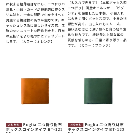
【名入れできます】【本革ボックス型
に収まる極薄設計ながら、二つ折りの
二つ折り】 国産オイルレザー「ビゾ
お札・小銭・カードが機能的に整うス
ンテ」を使用した日本製。 小銭入れ
リム財布。一度の開閉で中身をすべて
は大きく開くボックス型で、中身の視
見渡せる視認性の高さが魅力です。キ
認性が高く、出し入れもスムーズ。
ャッシュレス派に嬉しいサイズ感。無
使い込むほどに深い艶へと育つ経年変
駄のないスマートな所作を叶え、日常
化も魅力です。 機能美と上質な革の
の支払いをより軽やかにアップデート
質感を愉しめる、日常に寄り添う一品
します。【カラー：オレンジ】
です。【カラー：ブラック】
Foglia 二つ折り財布
Foglia 二つ折り財布
ボックスコインタイプ BT-122
ボックスコインタイプ BT-122