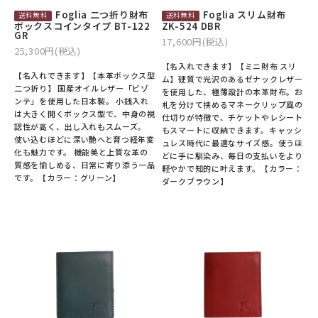
Foglia 二つ折り財布
Foglia スリム財布
ボックスコインタイプ BT-122
ZK-524 DBR
GR
17,600円(税込)
25,300円(税込)
【名入れできます】【ミニ財布 スリ
【名入れできます】【本革ボックス型
ム】硬質で光沢のあるゼナックレザー
二つ折り】 国産オイルレザー「ビゾ
を使用した、極薄設計の本革財布。お
ンテ」を使用した日本製。 小銭入れ
札を分けて挟めるマネークリップ風の
は大きく開くボックス型で、中身の視
仕切りが特徴で、チケットやレシート
認性が高く、出し入れもスムーズ。
もスマートに収納できます。キャッシ
使い込むほどに深い艶へと育つ経年変
ュレス時代に最適なサイズ感。使うほ
化も魅力です。 機能美と上質な革の
どに手に馴染み、毎日の支払いをより
質感を愉しめる、日常に寄り添う一品
軽やかで知的に叶えます。【カラー：
です。【カラー：グリーン】
ダークブラウン】