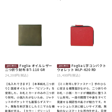
Foglia オイルレザー
Foglia L字コンパクト
二つ折り財布 BT-110 GR
ウォレット WLP-620 RD
24,200円(税込)
15,400円(税込)
【名入れできます】【本革純札二つ折
【ミニ財布 L字ファスナー】手のひら
り】国産オイルレザー「ビゾンテ」を
に収まる極薄設計ながら、二つ折りの
使用した、お札とカードのみの二つ折
お札・小銭・カードが機能的に整うス
り財布。小銭入れがないため、ジャケ
リム財布。一度の開閉で中身をすべて
ットのポケットでも嵩張らずスマー
見渡せる視認性の高さが魅力です。キ
ト。無駄を削ぎ落としたミニマルな機
ャッシュレス派に嬉しいサイズ感。無
能美が光る。【カラー：グリーン】
駄のないスマートな所作を叶え、日常