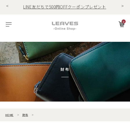
<
>
LINE友だちで500円OFFクーポンプレゼント
11,000円(税込)で送料無料！！
商品レビュー投稿でキーホルダープレゼント
0
LINE友だちで500円OFFクーポンプレゼント
ビゾンテレザー
ご利用ガイド
特集
Foglia工房の革紹介。Vol.1
レザー１
11,000円(税込)で送料無料！！
商品レビュー投稿でキーホルダープレゼント
エルバマットレザー
サービスについて
お知らせ
Foglia工房の革紹介。Vol.2
レザー2
ゼナックレザー
ギフト
ビジネスバッグ
パスケース
長財布
ショルダーバッグ
キーケース
折財布
フラットシュリンクレザー
会員登録
財布
プリズムレザー
ダレスバッグ
長財布
名刺入れ
シュリンクレザー
ショルダーバッグ
折財布
キーケース
オイルヌバックレザー
ビジネスバッグ
コンパクト財布
キーホルダー
HOME
財布
トートバッグ
マネークリップ
パスケース