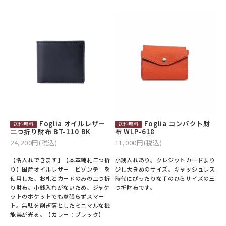
Foglia オイルレザー
Foglia コンパクト財
二つ折り財布 BT-110 BK
布 WLP-618
24,200円(税込)
11,000円(税込)
【名入れできます】【本革純札二つ折
小銭入れあり。クレジットカードより
り】国産オイルレザー「ビゾンテ」を
少し大きめのサイズ。キャッシュレス
使用した、お札とカードのみの二つ折
時代にぴったりな手のひらサイズの三
り財布。小銭入れがないため、ジャケ
つ折財布です。
ットのポケットでも嵩張らずスマー
ト。無駄を削ぎ落としたミニマルな機
能美が光る。【カラー：ブラック】