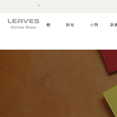
<
鞄
財布
小物
新