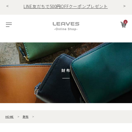
<
>
LINE友だちで500円OFFクーポンプレゼント
11,000円(税込)で送料無料！！
商品レビュー投稿でキーホルダープレゼント
0
LINE友だちで500円OFFクーポンプレゼント
ビゾンテレザー
ご利用ガイド
特集
Foglia工房の革紹介。Vol.1
レザー１
11,000円(税込)で送料無料！！
商品レビュー投稿でキーホルダープレゼント
エルバマットレザー
サービスについて
お知らせ
Foglia工房の革紹介。Vol.2
レザー2
ゼナックレザー
ギフト
ビジネスバッグ
パスケース
長財布
ショルダーバッグ
キーケース
折財布
フラットシュリンクレザー
会員登録
財布
プリズムレザー
ダレスバッグ
長財布
名刺入れ
シュリンクレザー
ショルダーバッグ
折財布
キーケース
オイルヌバックレザー
ビジネスバッグ
コンパクト財布
キーホルダー
HOME
財布
トートバッグ
マネークリップ
パスケース