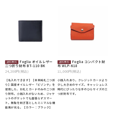
Foglia オイルレザー
Foglia コンパクト財
二つ折り財布 BT-110 BK
布 WLP-618
24,200円(税込)
11,000円(税込)
【名入れできます】【本革純札二つ折
小銭入れあり。クレジットカードより
り】国産オイルレザー「ビゾンテ」を
少し大きめのサイズ。キャッシュレス
使用した、お札とカードのみの二つ折
時代にぴったりな手のひらサイズの三
り財布。小銭入れがないため、ジャケ
つ折財布です。
ットのポケットでも嵩張らずスマー
ト。無駄を削ぎ落としたミニマルな機
能美が光る。【カラー：ブラック】