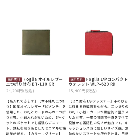
Foglia オイルレザー
Foglia L字コンパクト
二つ折り財布 BT-110 GR
ウォレット WLP-620 RD
24,200円(税込)
15,400円(税込)
【名入れできます】【本革純札二つ折
【ミニ財布 L字ファスナー】手のひら
り】国産オイルレザー「ビゾンテ」を
に収まる極薄設計ながら、二つ折りの
使用した、お札とカードのみの二つ折
お札・小銭・カードが機能的に整うス
り財布。小銭入れがないため、ジャケ
リム財布。一度の開閉で中身をすべて
ットのポケットでも嵩張らずスマー
見渡せる視認性の高さが魅力です。キ
ト。無駄を削ぎ落としたミニマルな機
ャッシュレス派に嬉しいサイズ感。無
能美が光る。【カラー：グリーン】
駄のないスマートな所作を叶え、日常