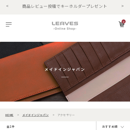
<
>
商品レビュー投稿でキーホルダープレゼント
LINE友だちで500円OFFクーポンプレゼント
11,000円(税込)で送料無料！！
0
商品レビュー投稿でキーホルダープレゼント
ビゾンテレザー
ご利用ガイド
特集
Foglia工房の革紹介。Vol.1
レザー１
エルバマットレザー
サービスについて
お知らせ
Foglia工房の革紹介。Vol.2
レザー2
ゼナックレザー
ギフト
ビジネスバッグ
パスケース
長財布
ショルダーバッグ
キーケース
折財布
フラットシュリンクレザー
会員登録
メイドインジャパン
プリズムレザー
ダレスバッグ
長財布
名刺入れ
シュリンクレザー
ショルダーバッグ
折財布
キーケース
オイルヌバックレザー
ビジネスバッグ
コンパクト財布
キーホルダー
HOME
メイドインジャパン
アクセサリー
トートバッグ
マネークリップ
パスケース
全2件
おすすめ順