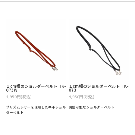
バックパック・リュック
小銭入れ
ペンケース
その他バッグ
ALL
IDカード・カードケース
トランク
手帳・ブックカバー
ミッフィー×リーブス
その他
メイドインジャパン
ケア用品
ALL
ALL
１cm幅のショルダーベルト TK-
１cm幅のショルダーベルト TK-
073W
073
4,950円(税込)
4,950円(税込)
プリズムレザーを使用した牛革ショル
調整可能なショルダーベルト
ダーベルト